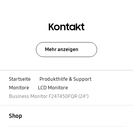
Kontakt
Mehr anzeigen
Startseite
Produkthilfe & Support
Monitore
LCD Monitore
Business Monitor F24T450FQR (24")
öffnen
Footer Navigation
Shop
öffnen