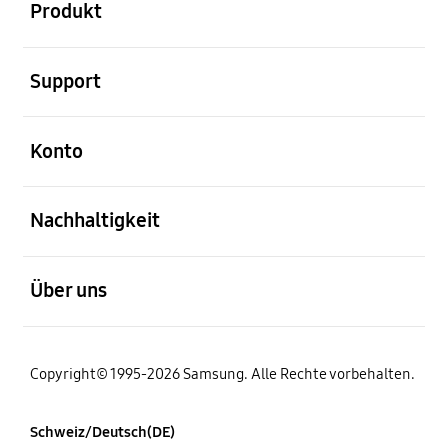
Produkt
öffnen
Support
öffnen
Konto
öffnen
Nachhaltigkeit
öffnen
Über uns
Copyright© 1995-2026 Samsung. Alle Rechte vorbehalten.
Schweiz/Deutsch(DE)