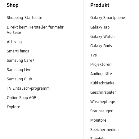
Shop
Produkt
Shopping-Startseite
Galaxy Smartphone
Direkt beim Hersteller, für mehr
Galaxy Tab
Vorteile
Galaxy Watch
AI Living
Galaxy Buds
SmartThings
TVs
Samsung Care+
Projektoren
Samsung Live
Audiogeräte
Samsung Club
Kühlschränke
TV Eintausch-programm
Geschirrspüler
Online Shop AGB
Wäschepflege
Explore
Staubsauger
Monitore
Speichermedien