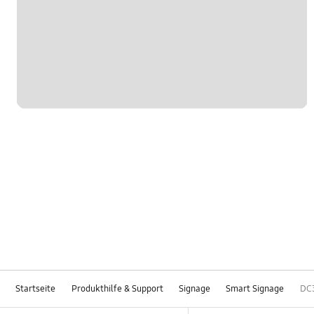
Startseite
Produkthilfe & Support
Signage
Smart Signage
DC
Footer Navigation