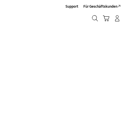
Support
Für Geschäftskunden
Suchen
Warenkorb
Anmelden/Registrieren
Suchen