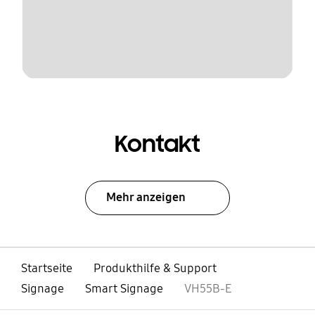
Kontakt
Mehr anzeigen
Startseite
Produkthilfe & Support
Signage
Smart Signage
VH55B-E
öffnen
Footer Navigation