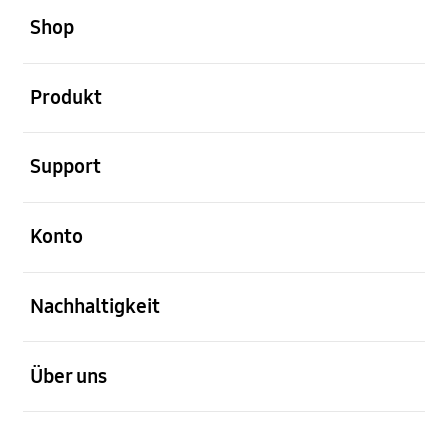
Shop
öffnen
Produkt
öffnen
Support
öffnen
Konto
öffnen
Nachhaltigkeit
öffnen
Über uns