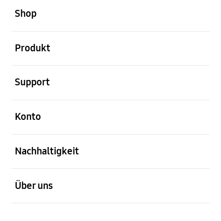
Shop
öffnen
Produkt
öffnen
Support
öffnen
Konto
öffnen
Nachhaltigkeit
öffnen
Über uns