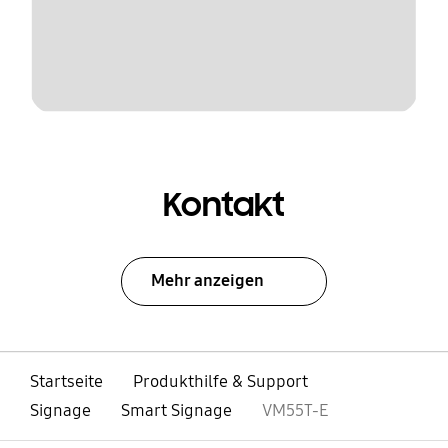
Kontakt
Mehr anzeigen
Startseite
Produkthilfe & Support
Signage
Smart Signage
VM55T-E
öffnen
Footer Navigation