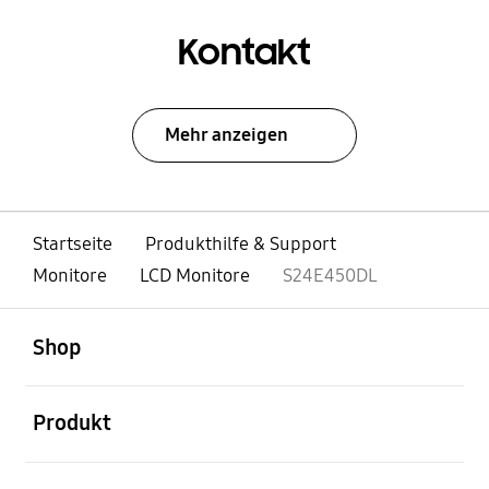
Kontakt
Mehr anzeigen
Startseite
Produkthilfe & Support
Monitore
LCD Monitore
S24E450DL
öffnen
Footer Navigation
Shop
öffnen
Produkt
öffnen