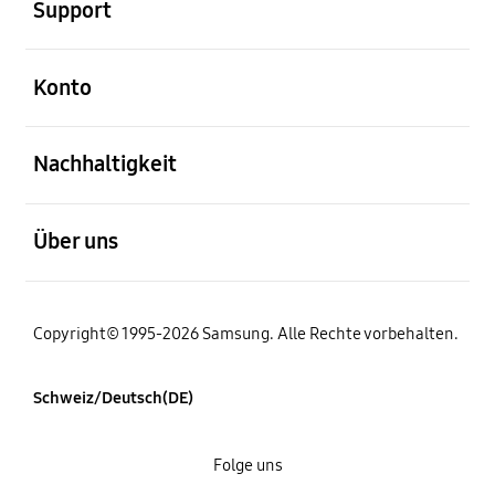
Support
öffnen
Konto
öffnen
Nachhaltigkeit
öffnen
Über uns
Copyright© 1995-2026 Samsung. Alle Rechte vorbehalten.
Schweiz/Deutsch(DE)
Folge uns