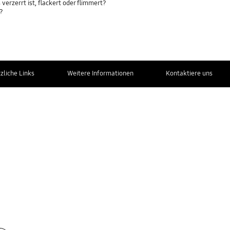
erzerrt ist, flackert oder flimmert?
s?
zliche Links
Weitere Informationen
Kontaktiere uns