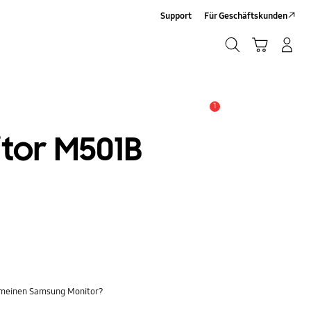
Support
Für Geschäftskunden
Suchen
Warenkorb
Anmelden/Registrieren
Suchen
1
Alarm
tor M501B
r meinen Samsung Monitor?