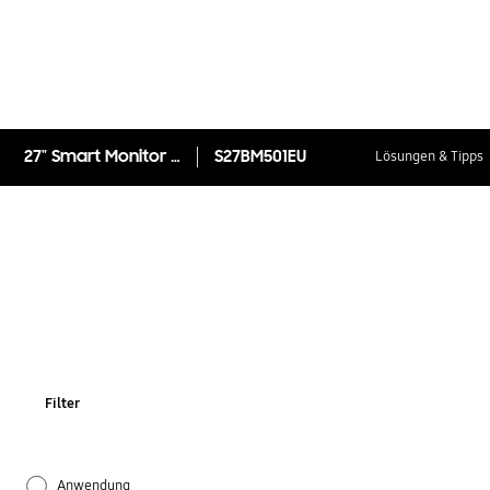
27" Smart Monitor M501B (Weiss)
S27BM501EU
Lösungen & Tipps
Filter
Anwendung