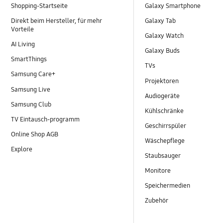
Shopping-Startseite
Galaxy Smartphone
Direkt beim Hersteller, für mehr
Galaxy Tab
Vorteile
Galaxy Watch
AI Living
Galaxy Buds
SmartThings
TVs
Samsung Care+
Projektoren
Samsung Live
Audiogeräte
Samsung Club
Kühlschränke
TV Eintausch-programm
Geschirrspüler
Online Shop AGB
Wäschepflege
Explore
Staubsauger
Monitore
Speichermedien
Zubehör