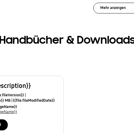
Mehr anzeigen
Handbücher & Download
escription}}
e.fileVersion}}
ze}} MB
{{file.fileModifiedDate}}
mes}}
uageName}}
uageName}}
d