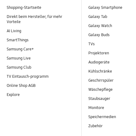
Shopping-Startseite
Galaxy Smartphone
Direkt beim Hersteller, für mehr
Galaxy Tab
Vorteile
Galaxy Watch
AI Living
Galaxy Buds
SmartThings
TVs
Samsung Care+
Projektoren
Samsung Live
Audiogeräte
Samsung Club
Kühlschränke
TV Eintausch-programm
Geschirrspüler
Online Shop AGB
Wäschepflege
Explore
Staubsauger
Monitore
Speichermedien
Zubehör