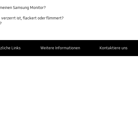
r meinen Samsung Monitor?
erzerrt ist, flackert oder flimmert?
s?
zliche Links
Weitere Informationen
Kontaktiere uns