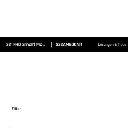
32" FHD Smart Monitor S32AM500NR mit Smart TV Apps
S32AM500NR
Lösungen & Tipps
Filter