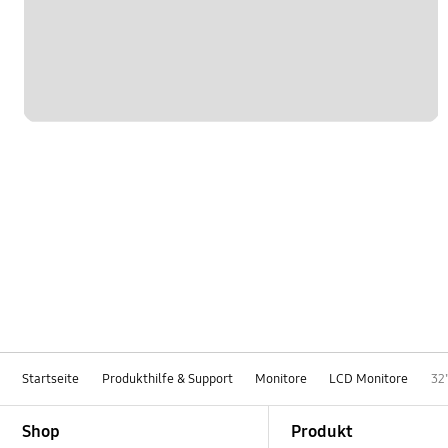
Startseite
Produkthilfe & Support
Monitore
LCD Monitore
32
Footer Navigation
Shop
Produkt