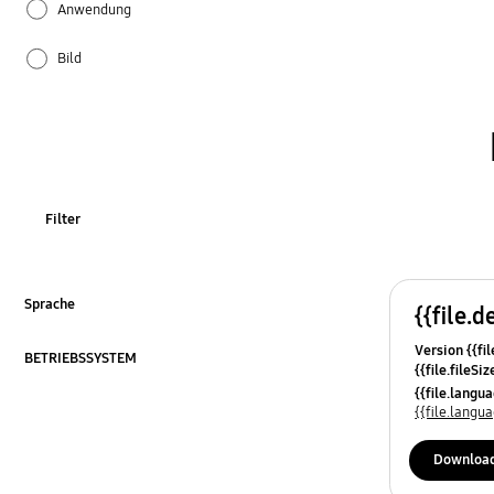
Anwendung
Bild
Firmware/Software
Installation/Verbindung
Stromversorgung
Filter
Sprache
{{file.d
Klicken, um zu erweitern
Version {{fil
BETRIEBSSYSTEM
{{file.fileSi
Klicken, um zu erweitern
{{file.osNa
{{file.lang
{{file.lang
Downloa