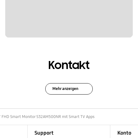
Kontakt
Mehr anzeigen
" FHD Smart Monitor S32AM500NR mit Smart TV Apps
Support
Konto