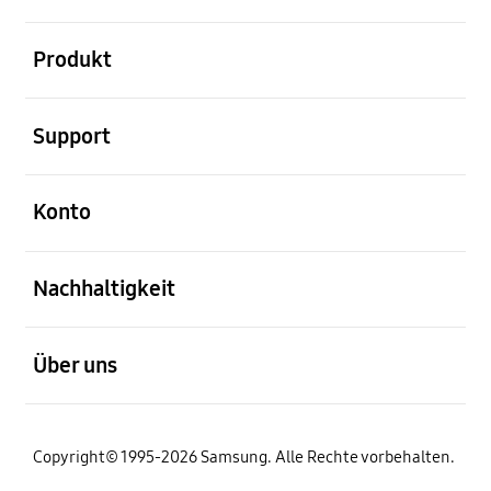
öffnen
Produkt
öffnen
Support
öffnen
Konto
öffnen
Nachhaltigkeit
öffnen
Über uns
Copyright© 1995-2026 Samsung. Alle Rechte vorbehalten.