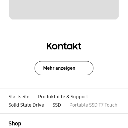
Kontakt
Mehr anzeigen
Startseite
Produkthilfe & Support
Solid State Drive
SSD
Portable SSD T7 Touch
öffnen
Footer Navigation
Shop