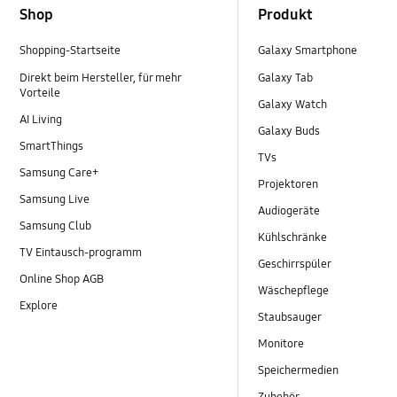
Shop
Produkt
Shopping-Startseite
Galaxy Smartphone
Direkt beim Hersteller, für mehr
Galaxy Tab
Vorteile
Galaxy Watch
AI Living
Galaxy Buds
SmartThings
TVs
Samsung Care+
Projektoren
Samsung Live
Audiogeräte
Samsung Club
Kühlschränke
TV Eintausch-programm
Geschirrspüler
Online Shop AGB
Wäschepflege
Explore
Staubsauger
Monitore
Speichermedien