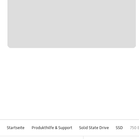
Startseite
Produkthilfe & Support
Solid State Drive
SSD
750 E
Footer Navigation