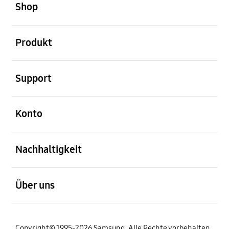
Shop
öffnen
Produkt
öffnen
Support
öffnen
Konto
öffnen
Nachhaltigkeit
öffnen
Über uns
Copyright© 1995-2026 Samsung. Alle Rechte vorbehalten.