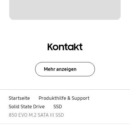
Kontakt
Mehr anzeigen
Startseite
Produkthilfe & Support
Solid State Drive
SSD
850 EVO M.2 SATA III SSD
öffnen
Footer Navigation