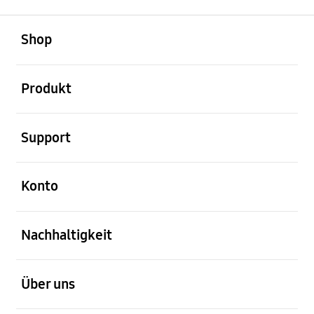
öffnen
Footer Navigation
Shop
öffnen
Produkt
öffnen
Support
öffnen
Konto
öffnen
Nachhaltigkeit
öffnen
Über uns