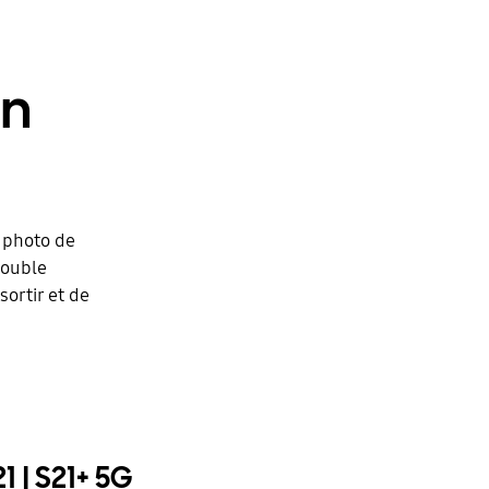
in
 photo de
double
ortir et de
 | S21+ 5G