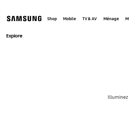
Skip
to
content
Shop
Mobile
TV & AV
Ménage
M
Explore
Illuminez