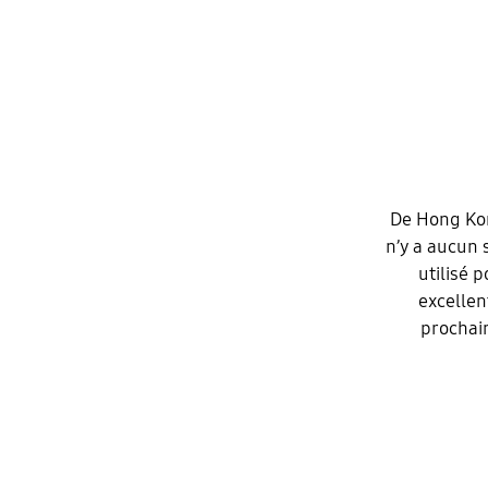
De Hong Kon
n’y a aucun 
utilisé 
excellen
prochain