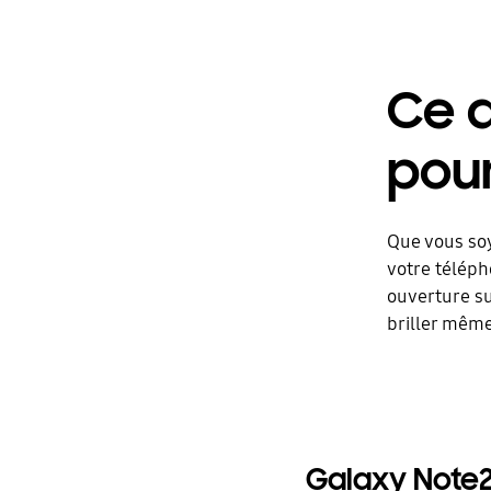
Ce 
pour
Que vous soy
votre téléph
ouverture su
briller même
Galaxy Note20