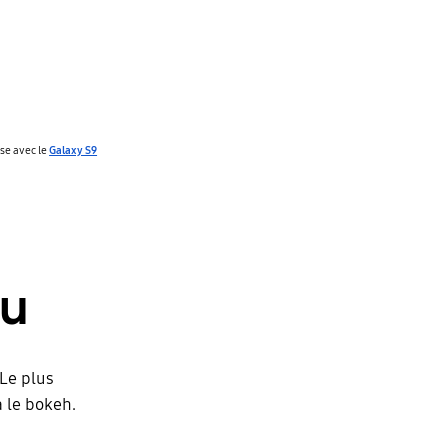
ise avec le
Galaxy S9
ou
 Le plus
a le bokeh.