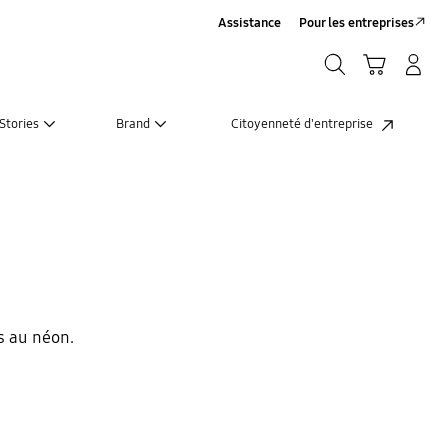
Assistance
Pour les entreprises
Rechercher
Panier
Connexion/Inscription
Rechercher
Stories
Brand
Citoyenneté d'entreprise
s au néon.