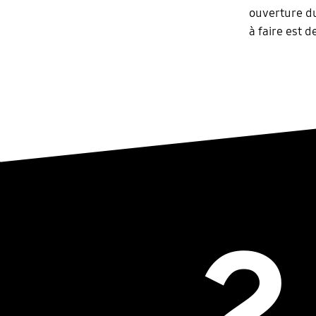
ouverture d
à faire est d
2