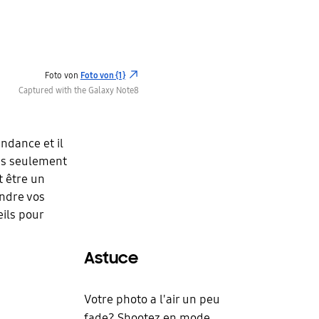
Foto von
Foto von {1}
Captured with the Galaxy Note8
ndance et il
pas seulement
t être un
endre vos
eils pour
Astuce
Votre photo a l'air un peu
fade? Shootez en mode