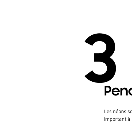
3
Penc
Les néons so
important à 