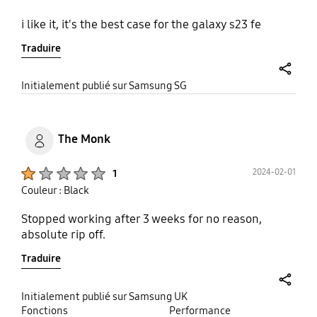
i like it, it's the best case for the galaxy s23 fe
Traduire
share
Initialement publié sur Samsung SG
The Monk
Product Ratings :
2024-02-01
1
Couleur : Black
Stopped working after 3 weeks for no reason,
absolute rip off.
Traduire
share
Initialement publié sur Samsung UK
Fonctions
Performance