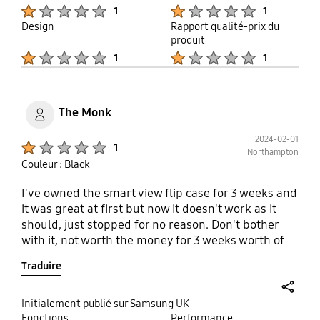
Product Ratings :
Product Ratings :
1
1
Design
Rapport qualité-prix du
produit
Product Ratings :
Product Ratings :
1
1
The Monk
2024-02-01
Product Ratings :
1
Northampton
Couleur : Black
I've owned the smart view flip case for 3 weeks and
it was great at first but now it doesn't work as it
should, just stopped for no reason. Don't bother
with it, not worth the money for 3 weeks worth of
advertised use. I'd give minus stars if I could due
Traduire
to ultra limited time of functioning the way it
should.
share
Initialement publié sur Samsung UK
Fonctions
Performance