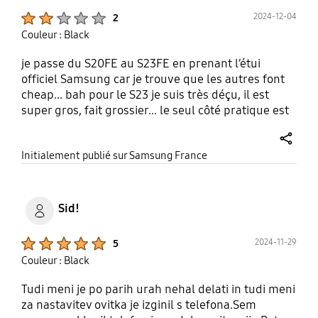
Product Ratings :
2024-12-04
2
Couleur : Black
je passe du S20FE au S23FE en prenant l’étui
officiel Samsung car je trouve que les autres font
cheap... bah pour le S23 je suis très déçu, il est
super gros, fait grossier... le seul côté pratique est
que les boutons ne ressortent pas du téléphone
donc je ne pourrai pas perdre le bouton de mise en
share
Initialement publié sur Samsung France
marche comme sur mon S20FE. Il est fort
regrettable de ne pas avoir d'étui à la hauteur du
prix du téléphone...
Sid!
Product Ratings :
2024-11-29
5
Couleur : Black
Tudi meni je po parih urah nehal delati in tudi meni
za nastavitev ovitka je izginil s telefona.Sem