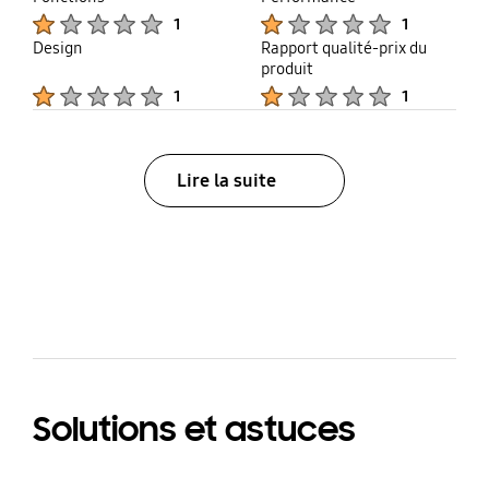
Product Ratings :
Product Ratings :
1
1
Design
Rapport qualité-prix du
produit
Product Ratings :
Product Ratings :
1
1
Lire la suite
bazaarvoice Certification Label
Solutions et astuces