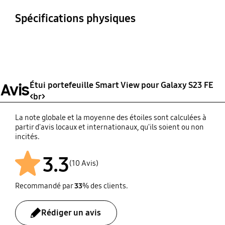
Étui portefeuille Smart
Spécifications physiques
View, Dépliant
Dimensions (L x H x P)
Poids
82.75 x 162.6 x 15.5 mm
81 g
Étui portefeuille Smart View pour Galaxy S23 FE
Avis
<br>
La note globale et la moyenne des étoiles sont calculées à
partir d'avis locaux et internationaux, qu'ils soient ou non
incités.
3.3
(10 Avis)
Recommandé par
33
% des clients.
Rédiger un avis