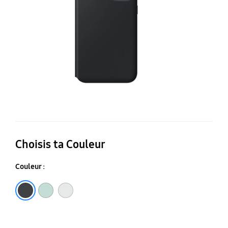
Ga
S2
FE
Choisis ta Couleur
Couleur :
Black
Mint
White