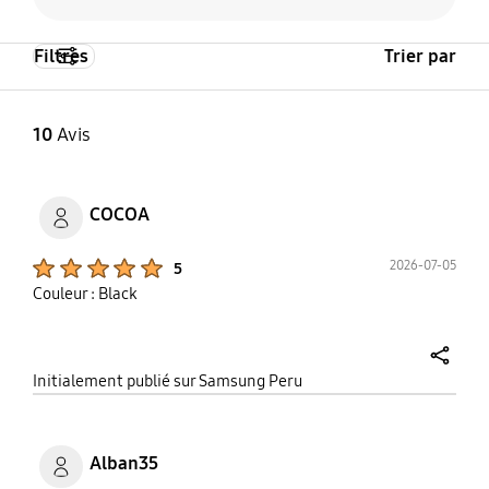
Filtres
Trier par
10
Avis
COCOA
Product Ratings :
2026-07-05
5
Couleur : Black
share
Initialement publié sur Samsung Peru
Alban35