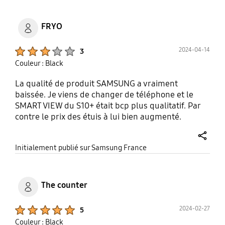
FRYO
Product Ratings :
2024-04-14
3
Couleur : Black
La qualité de produit SAMSUNG a vraiment
baissée. Je viens de changer de téléphone et le
SMART VIEW du S10+ était bcp plus qualitatif. Par
contre le prix des étuis à lui bien augmenté.
share
Initialement publié sur Samsung France
The counter
Product Ratings :
2024-02-27
5
Couleur : Black