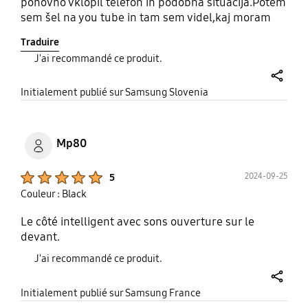
ponovno vklopil telefon in podobna situacija.Potem
sem šel na you tube in tam sem videl,kaj moram
narediti in zdaj že dva meseca dela brez problema.
Traduire
J'ai recommandé ce produit.
share
Initialement publié sur Samsung Slovenia
Mp80
Product Ratings :
2024-09-25
5
Couleur : Black
Le côté intelligent avec sons ouverture sur le
devant.
J'ai recommandé ce produit.
share
Initialement publié sur Samsung France