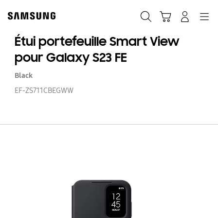
Skip
to
Rechercher
Panier
Connexion
Navigation
content
Étui portefeuille Smart View
pour Galaxy S23 FE
Black
EF-ZS711CBEGWW
Ét
po
S
V
po