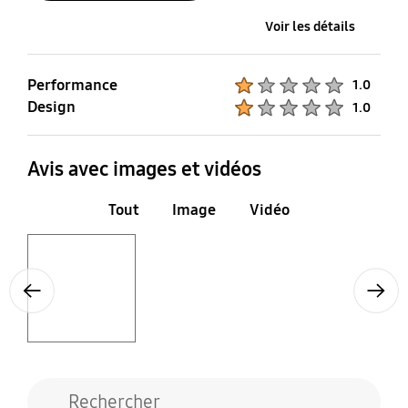
Voir les détails
Performance
Product Ratings :
1.0
Design
Product Ratings :
1.0
Avis avec images et vidéos
Tout
Image
Vidéo
Layer popup open
Previous
Next