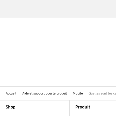
Accueil
Aide et support pour le produit
Mobile
Quelles sont les c
Footer Navigation
Shop
Produit