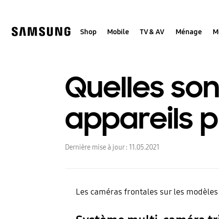
Skip
to
content
Shop
Mobile
TV & AV
Ménage
M
Quelles son
appareils p
Dernière mise à jour :
11.05.2021
Les caméras frontales sur les modèles 