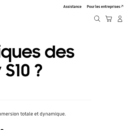
Assistance
Pour les entreprises
Rechercher
Panier
Connexion/Inscription
Rechercher
tiques des
 S10 ?
 immersion totale et dynamique.