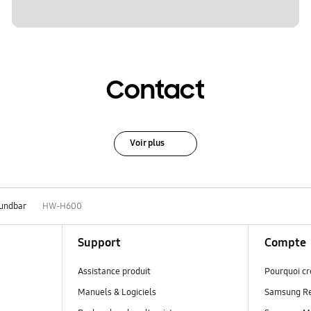
Contact
Voir plus
undbar
HW-H600
Support
Compte
Assistance produit
Pourquoi c
Manuels & Logiciels
Samsung R