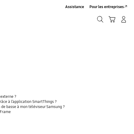
Assistance
Pour les entreprises
Rechercher
Panier
Connexion/Inscription
Rechercher
 externe ?
râce à l’application SmartThings ?
n de basse à mon téléviseur Samsung ?
 Frame