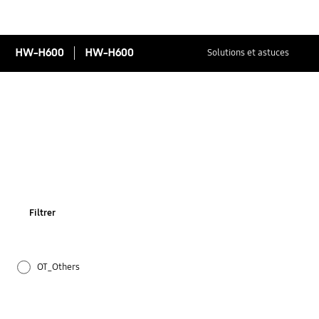
HW-H600
HW-H600
Solutions et astuces
Filtrer
OT_Others