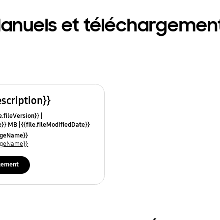
anuels et téléchargemen
escription}}
e.fileVersion}}
ze}} MB
{{file.fileModifiedDate}}
mes}}
uageName}}
uageName}}
gement