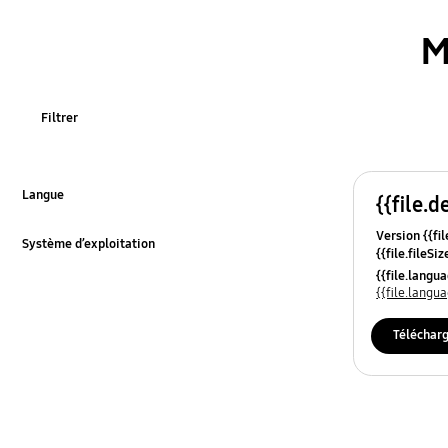
M
Filtrer
Langue
{{file.d
Cliquer pour développer
Version {{fil
Système d’exploitation
{{file.fileSi
Cliquer pour développer
{{file.osNa
{{file.lang
{{file.lang
Téléchar