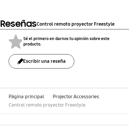
proyector Freestyle
Samsung
Reseñas
Control remoto proyector Freestyle
Sé el primero en darnos tu opinión sobre este
producto.
Escribir una reseña
bazaarvoice Certification Label
Página principal
Projector Accessories
Control remoto proyector Freestyle
abierto
Footer Navigation