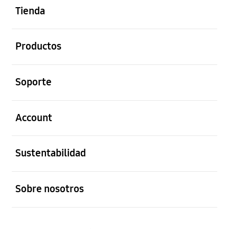
Tienda
abierto
Productos
abierto
Soporte
abierto
Account
abierto
Sustentabilidad
abierto
Sobre nosotros