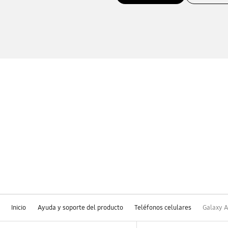
Inicio
Ayuda y soporte del producto
Teléfonos celulares
Galaxy A
Footer Navigation