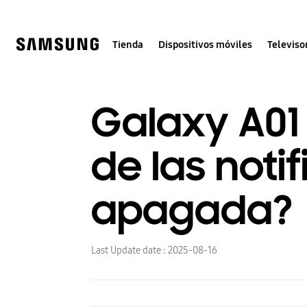
Skip
to
content
Tienda
Dispositivos móviles
Televiso
Galaxy A01 
de las noti
apagada?
Last Update date :
2025-08-16