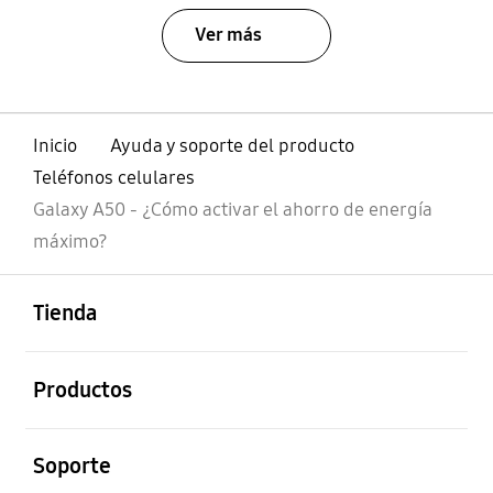
Ver más
Inicio
Ayuda y soporte del producto
Teléfonos celulares
Galaxy A50 - ¿Cómo activar el ahorro de energía
máximo?
abierto
Footer Navigation
Tienda
abierto
Productos
abierto
Soporte