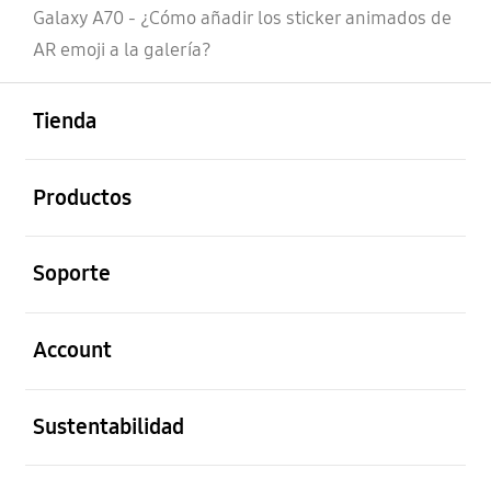
Galaxy A70 - ¿Cómo añadir los sticker animados de
AR emoji a la galería?
abierto
Footer Navigation
Tienda
abierto
Productos
abierto
Soporte
abierto
Account
abierto
Sustentabilidad
abierto