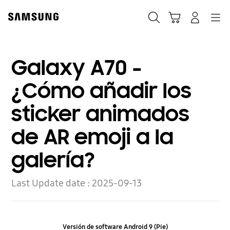
Skip
to
Búsqueda
Carrito
Navegación
Iniciar sesión
content
Galaxy A70 -
¿Cómo añadir los
sticker animados
de AR emoji a la
galería?
Last Update date :
2025-09-13
Versión de software Android 9 (Pie)