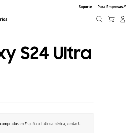
Soporte
Para Empresas
Búsqueda
Carrito
Iniciar sesión/Sign-Up
rios
Búsqueda
y S24 Ultra
s comprados en España o Latinoamérica, contacta