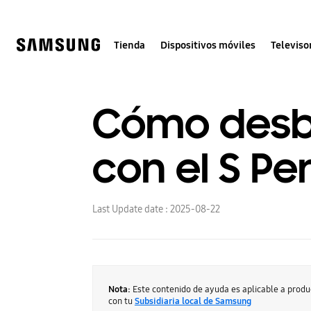
Skip
to
content
Tienda
Dispositivos móviles
Televiso
Cómo desbl
con el S P
Last Update date :
2025-08-22
Nota:
Este contenido de ayuda es aplicable a prod
con tu
Subsidiaria local de Samsung