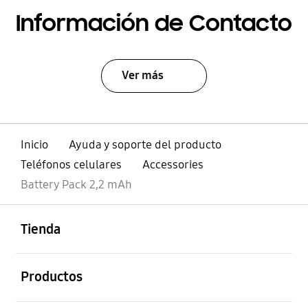
Información de Contacto
Ver más
Inicio
Ayuda y soporte del producto
Teléfonos celulares
Accessories
Battery Pack 2,2 mAh
abierto
Footer Navigation
Tienda
abierto
Productos
abierto