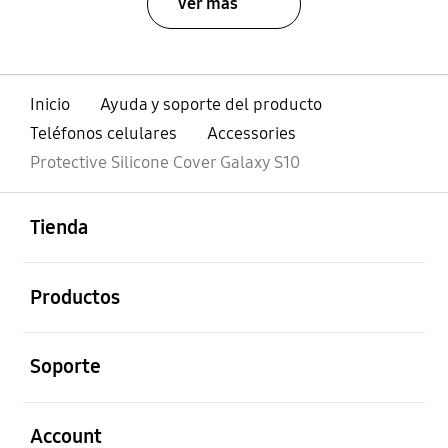
Ver más
Inicio
Ayuda y soporte del producto
Teléfonos celulares
Accessories
Protective Silicone Cover Galaxy S10
abierto
Footer Navigation
Tienda
abierto
Productos
abierto
Soporte
abierto
Account