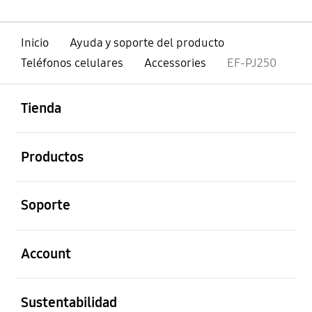
Inicio
Ayuda y soporte del producto
Teléfonos celulares
Accessories
EF-PJ250
abierto
Footer Navigation
Tienda
abierto
Productos
abierto
Soporte
abierto
Account
abierto
Sustentabilidad