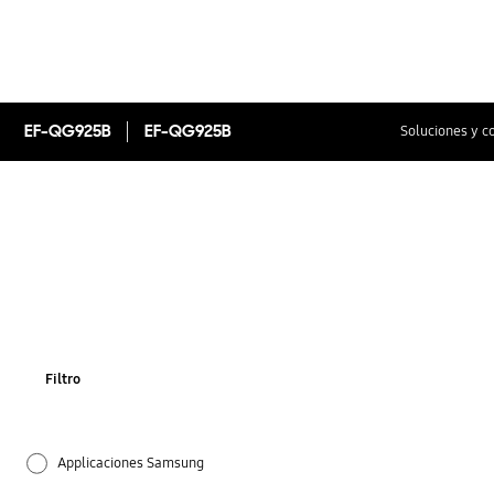
EF-QG925B
EF-QG925B
Soluciones y c
Filtro
Applicaciones Samsung