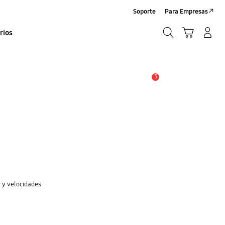
Soporte
Para Empresas
Búsqueda
Carrito
Iniciar sesión/Sign-Up
rios
Búsqueda
3
Alerta
 y velocidades