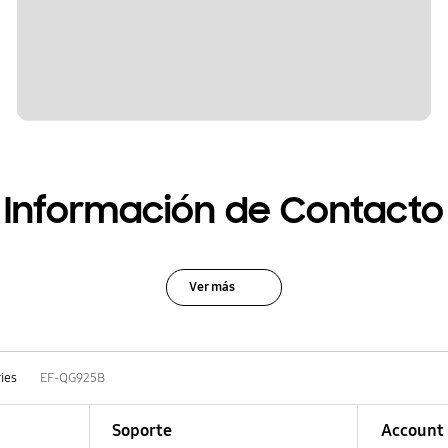
Información de Contacto
Ver más
ies
EF-QG925B
Soporte
Account