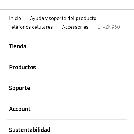
Inicio
Ayuda y soporte del producto
Teléfonos celulares
Accessories
EF-ZN960
abierto
Footer Navigation
Tienda
abierto
Productos
abierto
Soporte
abierto
Account
abierto
Sustentabilidad