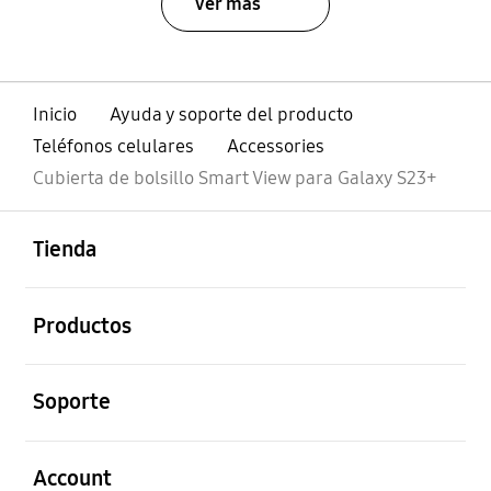
Ver más
Inicio
Ayuda y soporte del producto
Teléfonos celulares
Accessories
Cubierta de bolsillo Smart View para Galaxy S23+
abierto
Footer Navigation
Tienda
abierto
Productos
abierto
Soporte
abierto
Account