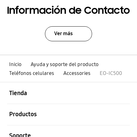
Información de Contacto
Ver más
Inicio
Ayuda y soporte del producto
Teléfonos celulares
Accessories
EO-IC500
abierto
Footer Navigation
Tienda
abierto
Productos
abierto
Soporte