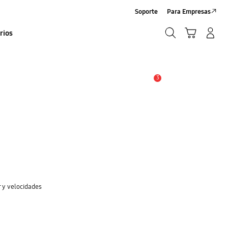
Soporte
Para Empresas
Búsqueda
Carrito
Iniciar sesión/Sign-Up
rios
Búsqueda
3
Alerta
 y velocidades