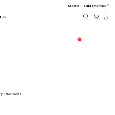
Soporte
Para Empresas
Búsqueda
Carrito
Iniciar sesión/Sign-Up
rios
Búsqueda
3
Alerta
 y velocidades