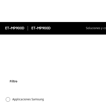
ET-MP900D
ET-MP900D
Soluciones y c
Filtro
Applicaciones Samsung