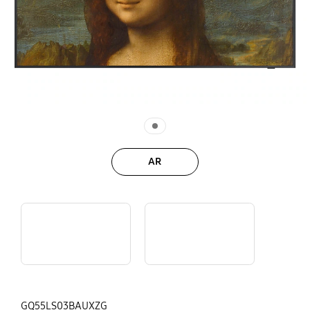
AR
Mattes Display
Samsung QLED 4K The Frame (2022)
GQ55LS03BAUXZG