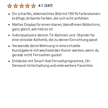
Produktbewertungen :
4.1
(
247
)
Samsung QLED 4K Lifestyle TVs (2022)
Samsung The Frame & Soundbar - Review
Anzahl der Bewertungen :
Ein scharfes, lebensechtes Bild mit 100 % Farbvolumen:
kräftige, brillante Farben, die sich echt anfühlen
Mattes Display für einen klaren, blendfreien Bildschirm,
ganz gleich, wie hell es ist
Individualisiere deinen TV-Rahmen und -Ständer für
eine stilvolle Ästhetik, die zu deiner Einrichtung passt
Verwandle deine Wohnung in eine virtuelle
Kunstgalerie mit wechselnden Kunst-werken, wenn du
gerade nicht Fernsehen guckst
Entdecke mit Smart Hub Fernsehprogramme, On-
Demand-Unterhaltung und viele weitere Favoriten
key features