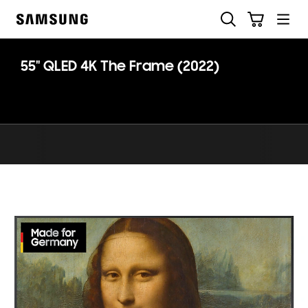
Skip
Suchen
Warenkorb
to
Samsung
content
55" QLED 4K The Frame (2022)