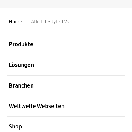
Home
Alle Lifestyle TVs
öffnen
Footer Navigation
Produkte
öffnen
Lösungen
öffnen
Branchen
öffnen
Weltweite Webseiten
öffnen
Shop