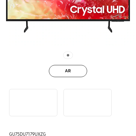
AR
Großes Entertainment | Samsung Tizen OS
Sichere deinen TV mit Knox Security I Samsung
GU75DU7179UXZG