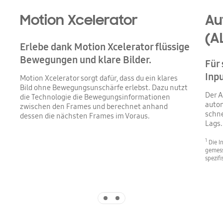
Motion Xcelerator
Au
(A
Erlebe dank Motion Xcelerator flüssige
Bewegungen und klare Bilder.
Für
Inp
Motion Xcelerator sorgt dafür, dass du ein klares
Bild ohne Bewegungsunschärfe erlebst. Dazu nutzt
Der A
die Technologie die Bewegungsinformationen
autom
zwischen den Frames und berechnet anhand
schne
dessen die nächsten Frames im Voraus.
Lags.
1
Die I
gemess
spezif
Indicator 1
Indicator 2