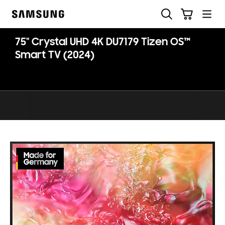
Skip
Suchen
Warenkorb
to
Samsung
content
75" Crystal UHD 4K DU7179 Tizen OS™
Smart TV (2024)