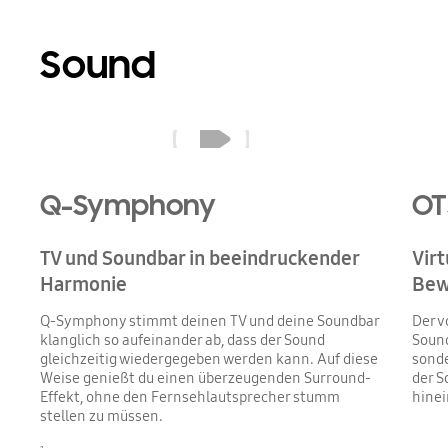
Sound
Q-Symphony
Q-Symphony
OT
TV und Soundbar in beeindruckender
Virt
Harmonie
Bew
Q-Symphony stimmt deinen TV und deine Soundbar
Der v
klanglich so aufeinander ab, dass der Sound
Sound
gleichzeitig wiedergegeben werden kann. Auf diese
sonde
Weise genießt du einen überzeugenden Surround-
der S
Effekt, ohne den Fernsehlautsprecher stumm
hinei
stellen zu müssen.