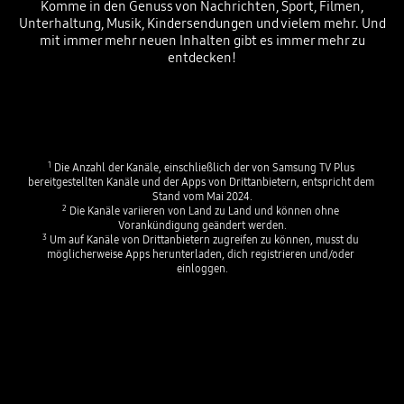
Komme in den Genuss von Nachrichten, Sport, Filmen,
Unterhaltung, Musik, Kindersendungen und vielem mehr. Und
mit immer mehr neuen Inhalten gibt es immer mehr zu
entdecken!
Playing video
Playing video
1
 Die Anzahl der Kanäle, einschließlich der von Samsung TV Plus 
bereitgestellten Kanäle und der Apps von Drittanbietern, entspricht dem 
Stand vom Mai 2024.
2
 Die Kanäle variieren von Land zu Land und können ohne 
Vorankündigung geändert werden.
3
 Um auf Kanäle von Drittanbietern zugreifen zu können, musst du 
möglicherweise Apps herunterladen, dich registrieren und/oder 
einloggen.