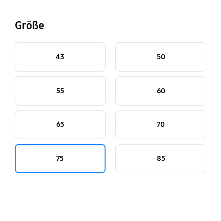
Größe
43
50
55
60
65
70
75
85
key features