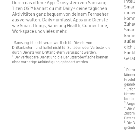
intel
Durch das offene App-Ökosystem von Samsung
Smar
Tizen OS™ kannst du mit Daily+ deine täglichen
indiv
Aktivitäten ganz bequem von deinem Fernseher
komms
aus verwalten. Daily+ umfasst Apps und Dienste
Zuhau
wie SmartThings, Samsung Health, ConnecTime,
Smar
Workspace und vieles mehr.
kanns
außer
1
Samsung ist nicht verantwortlich für Dienste von
dich 
Drittanbietern und haftet nicht für Schäden oder Verluste, die
Funkt
durch Dienste von Drittanbietern verursacht werden.
2
Der verfügbare Dienst und die Benutzeroberfläche können
Gerät
ohne vorherige Ankündigung geändert werden.
1
Die v
können
Produk
geände
2
Erfor
Netzwe
Konto.
3
Anges
4
Die V
Zustim
Datens
5
Die B
geände