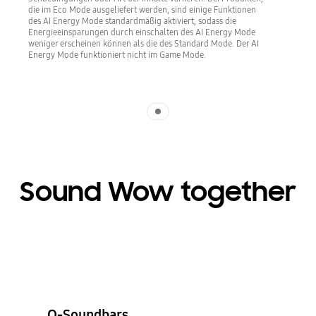
die im Eco Mode ausgeliefert werden, sind einige Funktionen
des AI Energy Mode standardmäßig aktiviert, sodass die
Energieeinsparungen durch einschalten des AI Energy Mode
weniger erscheinen können als die des Standard Mode. Der AI
Energy Mode funktioniert nicht im Game Mode.
Indicator 1
Sound Wow together
Q-Soundbars