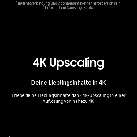
6
Internetverbindung und Abonnement können erforderlich sein.
7
Erfordert ein Samsung-Konto.
4K Upscaling
Deine Lieblingsinhalte in 4K
Erlebe deine Lieblingsinhalte dank 4K-Upscaling in einer
Auflösung von nahezu 4K.
Playing video