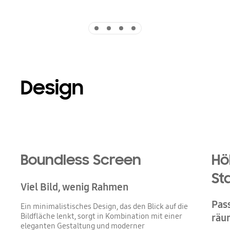
Indicator 1
Indicator 2
Indicator 3
Indicator 4
Design
Boundless Screen
Hö
St
Viel Bild, wenig Rahmen
Pas
Ein minimalistisches Design, das den Blick auf die
Bildfläche lenkt, sorgt in Kombination mit einer
räu
eleganten Gestaltung und moderner