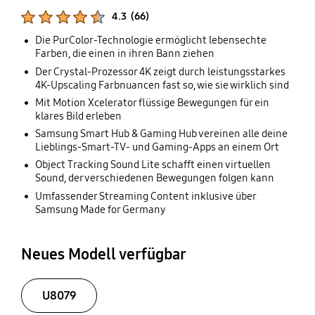
Produktbewertungen :
4.3
(
66
)
Anzahl der Bewertungen :
Die PurColor-Technologie ermöglicht lebensechte
Farben, die einen in ihren Bann ziehen
Der Crystal-Prozessor 4K zeigt durch leistungsstarkes
4K-Upscaling Farbnuancen fast so, wie sie wirklich sind
Mit Motion Xcelerator flüssige Bewegungen für ein
klares Bild erleben
Samsung Smart Hub & Gaming Hub vereinen alle deine
Lieblings-Smart-TV- und Gaming-Apps an einem Ort
Object Tracking Sound Lite schafft einen virtuellen
Sound, der verschiedenen Bewegungen folgen kann
Umfassender Streaming Content inklusive über
Samsung Made for Germany
Neues Modell verfügbar
U8079