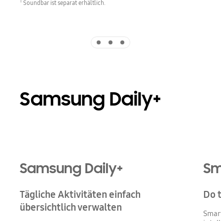
1
Soundbar ist separat erhältlich.
Indicator 1
Indicator 2
Indicator 3
Samsung Daily+
Samsung Daily+
Sm
Tägliche Aktivitäten einfach
Do 
übersichtlich verwalten
Smart