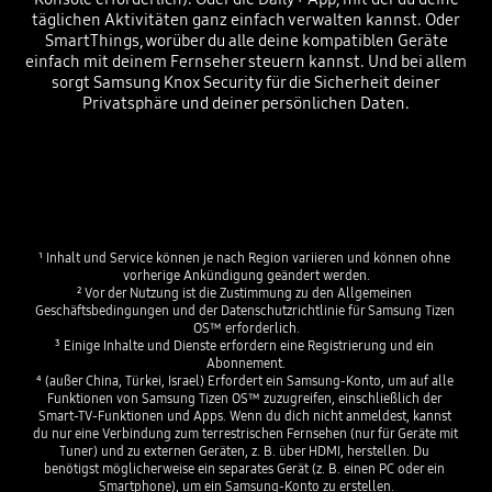
täglichen Aktivitäten ganz einfach verwalten kannst. Oder
SmartThings, worüber du alle deine kompatiblen Geräte
einfach mit deinem Fernseher steuern kannst. Und bei allem
sorgt Samsung Knox Security für die Sicherheit deiner
Privatsphäre und deiner persönlichen Daten.
¹ Inhalt und Service können je nach Region variieren und können ohne 
vorherige Ankündigung geändert werden.

² Vor der Nutzung ist die Zustimmung zu den Allgemeinen 
Geschäftsbedingungen und der Datenschutzrichtlinie für Samsung Tizen 
OS™ erforderlich.

³ Einige Inhalte und Dienste erfordern eine Registrierung und ein 
Abonnement.

⁴ (außer China, Türkei, Israel) Erfordert ein Samsung-Konto, um auf alle 
Funktionen von Samsung Tizen OS™ zuzugreifen, einschließlich der 
Smart-TV-Funktionen und Apps. Wenn du dich nicht anmeldest, kannst 
du nur eine Verbindung zum terrestrischen Fernsehen (nur für Geräte mit 
Tuner) und zu externen Geräten, z. B. über HDMI, herstellen. Du 
benötigst möglicherweise ein separates Gerät (z. B. einen PC oder ein 
Smartphone), um ein Samsung-Konto zu erstellen.