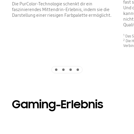
fast 
Die PurColor-Technologie schenkt dir ein
Und d
faszinierendes Mittendrin-Erlebnis, indem sie die
kanns
Darstellung einer riesigen Farbpalette ermöglicht.
nicht
Quali
1
Das S
2
Die H
Verbin
Indicator 1
Indicator 2
Indicator 3
Indicator 4
Gaming-Erlebnis