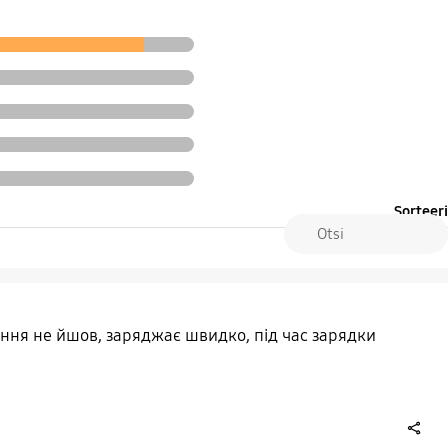
Sorteeri
ння не йшов, заряджає швидко, під час зарядки
share