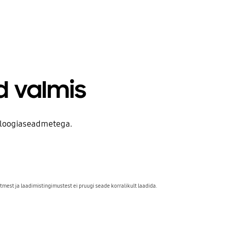
d valmis
noloogiaseadmetega.
mest ja laadimistingimustest ei pruugi seade korralikult laadida.