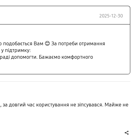
2025-12-30
ер подобається Вам 😊 За потреби отримання
 у підтримку:
 раді допомогти. Бажаємо комфортного
 за довгий час користування не зіпсувався. Майже не