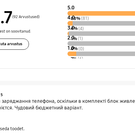
5.0
.7
(92 Arvustused)
4.0
88%
(81)
3.0
4%
(4)
est on soovitanud.
2.0
1%
(1)
juta arvustus
1.0
0%
(0)
7%
(6)
Product Ratings :
5
 заряджання телефона, оскільки в комплекті блок живле
рієтся. Чудовий бюджетний варіант.
 seda toodet.