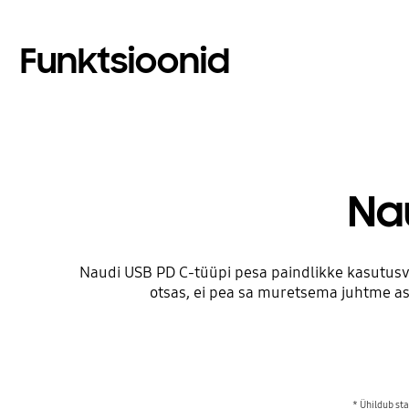
Funktsioonid
Na
Naudi USB PD C-tüüpi pesa paindlikke kasutusv
otsas, ei pea sa muretsema juhtme as
* Ühildub st