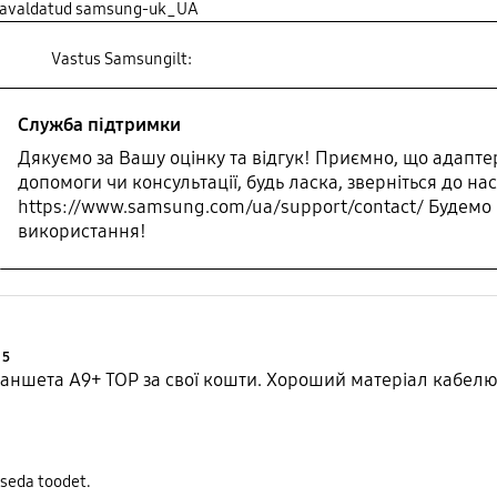
 avaldatud samsung-uk_UA
Vastus Samsungilt:
Служба підтримки
Дякуємо за Вашу оцінку та відгук! Приємно, що адапт
допомоги чи консультації, будь ласка, зверніться до нас
https://www.samsung.com/ua/support/contact/ Будемо
використання!
Product Ratings :
5
аншета A9+ ТОP за свої кошти. Хороший матеріал кабелю,
 seda toodet.