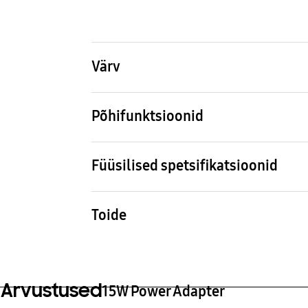
Värv
White
Põhifunktsioonid
Funktsioonid
Liide
PD max. 15 W
USB-
Füüsilised spetsifikatsioonid
Juhtme pikkus
Mõõt
1 m
37 x 
Toide
Sisendpinge
Välj
laad
100-240 V
5 V
Arvustused
15W Power Adapter
Väljundvool (max, kiirlaadimine)