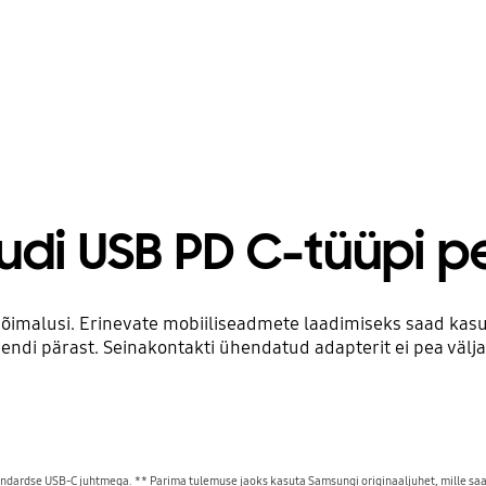
udi USB PD C-tüüpi p
õimalusi. Erinevate mobiiliseadmete laadimiseks saad ka
endi pärast. Seinakontakti ühendatud adapterit ei pea välja
andardse USB-C juhtmega. ** Parima tulemuse jaoks kasuta Samsungi originaaljuhet, mille saab