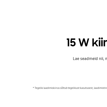
15 W ki
Lae seadmeid nii, 
* Tegelik laadimiskiirus sõltub tegelikust kasutusest, laadimist