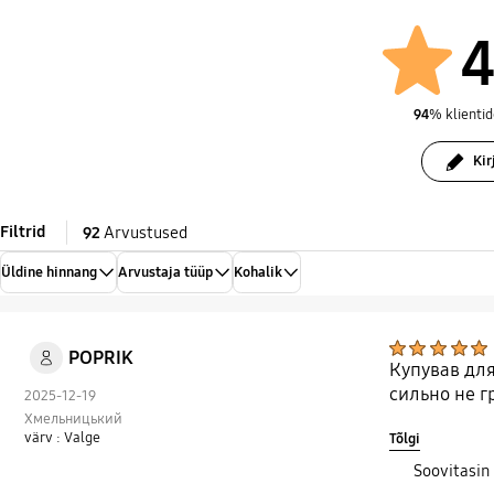
1.67 A (9 V)
4
94
% klientid
Kir
Filtrid
92
Arvustused
Üldine hinnang
Arvustaja tüüp
Kohalik
POPRIK
Купував для
сильно не г
2025-12-19
Хмельницький
värv : Valge
Tõlgi
Soovitasin