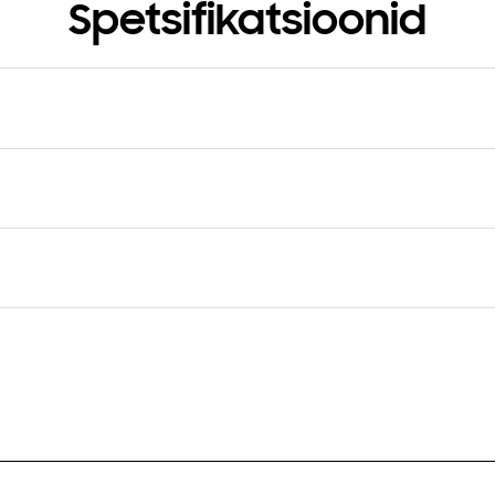
Spetsifikatsioonid
s
Pakendi sisu
C
Power Adapter, USB-C to USB-
Cable, Quick Start Guide
med (karp: L×K×S)
Kaal
22.5 x 74.1 mm
38.8 g
undpinge (max, tavapärane
Väljundpinge (max, kiirlaadim
imine)
9 V