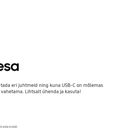
esa
sutada eri juhtmeid ning kuna USB-C on mõlemas
 vahetama. Lihtsalt ühenda ja kasuta!
 osta eraldi.