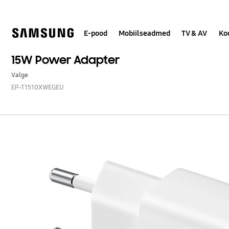
Skip
Skip
to
to
content
accessibility
help
E-pood
Mobiilseadmed
TV & AV
Ko
15W Power Adapter
Valge
EP-T1510XWEGEU