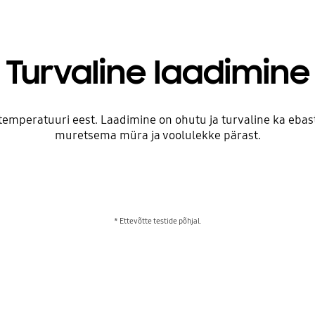
Turvaline laadimine
 temperatuuri eest. Laadimine on ohutu ja turvaline ka ebast
muretsema müra ja voolulekke pärast.
* Ettevõtte testide põhjal.