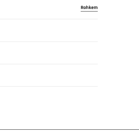
Rohkem
C
ine)
Väljundvool (max, tavapärane
laadimine)
2 A