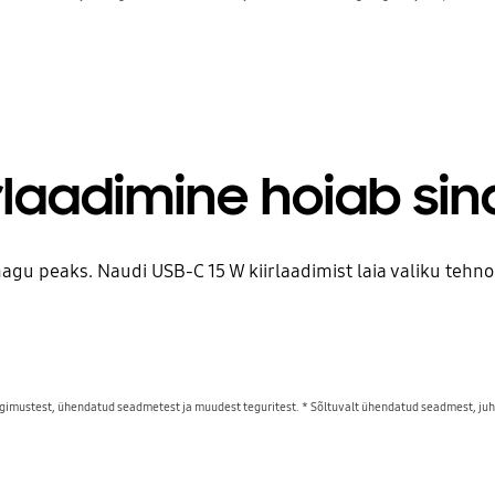
irlaadimine hoiab sin
nagu peaks. Naudi USB-C 15 W kiirlaadimist laia valiku teh
ingimustest, ühendatud seadmetest ja muudest teguritest. * Sõltuvalt ühendatud seadmest, juht