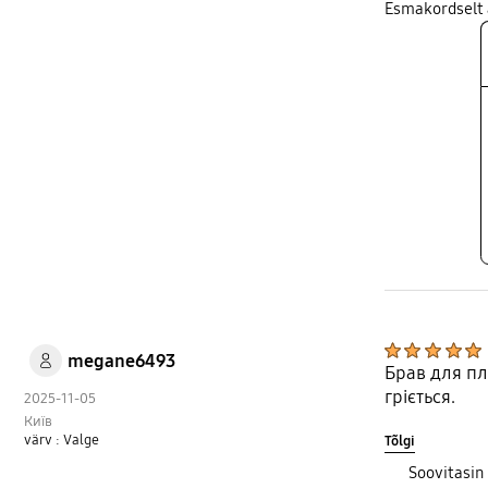
Esmakordselt
megane6493
Брав для пл
гріється.
2025-11-05
Київ
värv : Valge
Tõlgi
Soovitasin