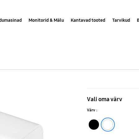
dumasinad
Monitorid & Mälu
Kantavad tooted
Tarvikud
15W
Power
Vali oma värv
Adapter
Värv :
Must
Valge