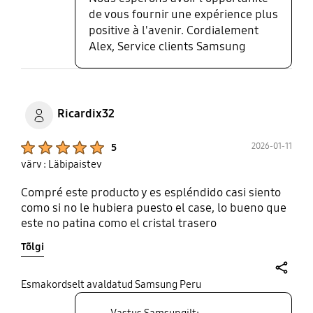
de vous fournir une expérience plus
positive à l'avenir. Cordialement
Alex, Service clients Samsung
Ricardix32
Product Ratings :
2026-01-11
5
värv : Läbipaistev
Compré este producto y es espléndido casi siento
como si no le hubiera puesto el case, lo bueno que
este no patina como el cristal trasero
Tõlgi
share
Esmakordselt avaldatud Samsung Peru
Vastus Samsungilt: