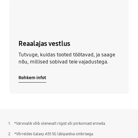
Rohkem infot
Reaalajas vestlus
Tutvuge, kuidas tooted töötavad, ja saage
nõu, millised sobivad teie vajadustega.
Rohkem infot
1.
*Värvivalik võib olenevalt riigist või piirkonnast erineda.
2.
*Võrreldes Galaxy A55 5G läbipaistva ümbrisega.