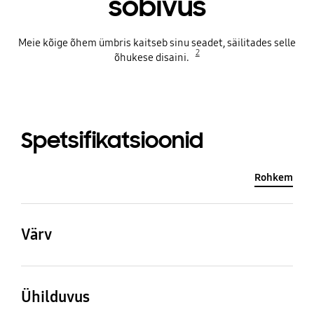
sobivus
Meie kõige õhem ümbris kaitseb sinu seadet, säilitades selle
2
õhukese disaini.
Spetsifikatsioonid
Rohkem
Värv
Transparency
Ühilduvus