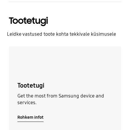
Tootetugi
Leidke vastused toote kohta tekkivale küsimusele
Rohkem infot
Tootetugi
Get the most from Samsung device and
services.
Rohkem infot