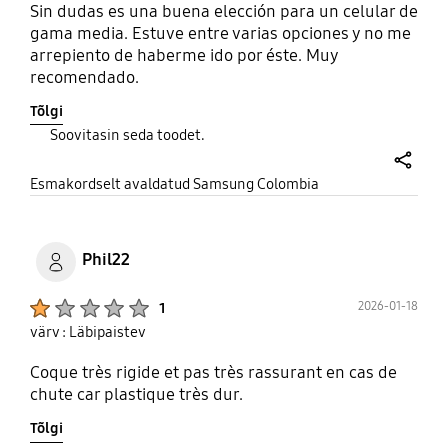
Sin dudas es una buena elección para un celular de
gama media. Estuve entre varias opciones y no me
arrepiento de haberme ido por éste. Muy
recomendado.
Tõlgi
Soovitasin seda toodet.
share
Esmakordselt avaldatud Samsung Colombia
Phil22
Product Ratings :
2026-01-18
1
värv : Läbipaistev
Coque très rigide et pas très rassurant en cas de
chute car plastique très dur.
Tõlgi