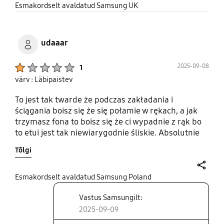
quality control. It's a bummer because I really liked
share
Esmakordselt avaldatud Samsung UK
this case until it cracked.
udaaar
Product Ratings :
2025-09-08
1
värv : Läbipaistev
To jest tak twarde że podczas zakładania i
ściągania boisz się że się połamie w rękach, a jak
trzymasz fona to boisz się że ci wypadnie z rąk bo
to etui jest tak niewiarygodnie śliskie. Absolutnie
nie warte swojej ceny i mega żałuję zakupu tego
Tõlgi
czegoś. Najlepiej kupcie silikonowy, nie
popełniajcie mojego błędu.
share
Esmakordselt avaldatud Samsung Poland
Vastus Samsungilt:
2025-09-09