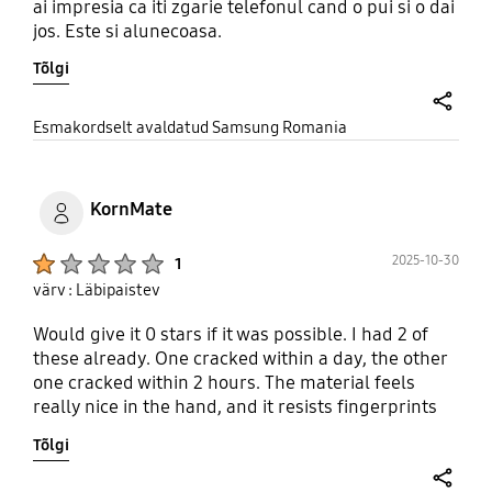
ai impresia ca iti zgarie telefonul cand o pui si o dai
jos. Este si alunecoasa.
Tõlgi
share
Esmakordselt avaldatud Samsung Romania
KornMate
Product Ratings :
2025-10-30
1
värv : Läbipaistev
Would give it 0 stars if it was possible. I had 2 of
these already. One cracked within a day, the other
one cracked within 2 hours. The material feels
really nice in the hand, and it resists fingerprints
well. The case is way too thin, so it breaks really
Tõlgi
easily under normal use. I don't even know how
something like this went through Samsung's