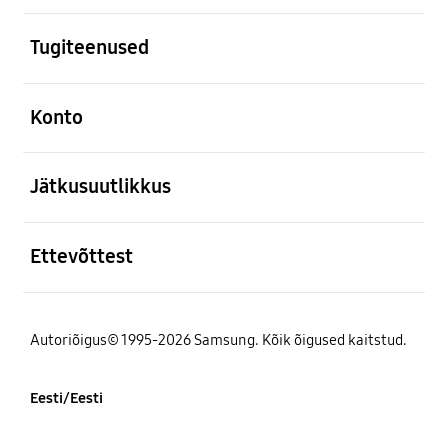
avatud
Tugiteenused
avatud
Konto
avatud
Jätkusuutlikkus
avatud
Ettevõttest
Autoriõigus© 1995-2026 Samsung. Kõik õigused kaitstud.
Eesti/Eesti