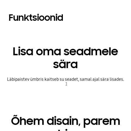
Funktsioonid
Lisa oma seadmele
sära
Läbipaistev ümbris kaitseb su seadet, samal ajal sära lisades.
1
Õhem disain, parem