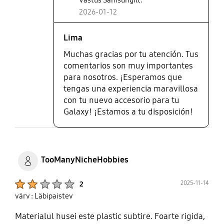
2026-01-12
Lima
Muchas gracias por tu atención. Tus
comentarios son muy importantes
para nosotros. ¡Esperamos que
tengas una experiencia maravillosa
con tu nuevo accesorio para tu
Galaxy! ¡Estamos a tu disposición!
TooManyNicheHobbies
Product Ratings :
2025-11-14
2
värv : Läbipaistev
Materialul husei este plastic subtire. Foarte rigida,