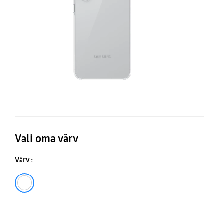
Vali oma värv
Värv :
Läbipaistev