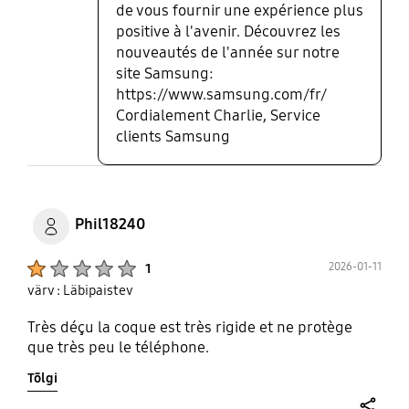
de vous fournir une expérience plus
positive à l'avenir. Découvrez les
nouveautés de l'année sur notre
site Samsung:
https://www.samsung.com/fr/
Cordialement Charlie, Service
clients Samsung
Phil18240
Product Ratings :
2026-01-11
1
värv : Läbipaistev
Très déçu la coque est très rigide et ne protège
que très peu le téléphone.
Tõlgi