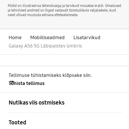
Pildid on illustreeriva tähendusega ja tarvikuid müüakse eraldi. Omadused
ja tehnilised andmed on õiged vastavalt tööstuslikule väljalaskele, kuid
need võivad muutuda eelneva etteteatamiseta.
Home
Mobiiliseadmed
Lisatarvikud
Galaxy A56 5G Läbipaistev ümbris
Tellimuse tühistamiseks klõpsake siin.
Tühista tellimus
avatud
Footer Navigation
Nutikas viis ostmiseks
avatud
Tooted