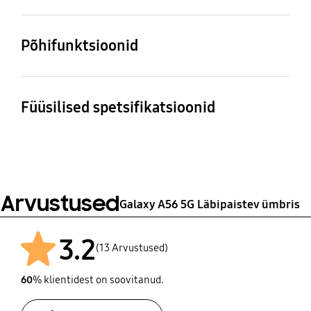
Ühilduvad mudelid
Galaxy A56 5G
Põhifunktsioonid
Pakendi sisu
Clear Case, Reflet
Füüsilised spetsifikatsioonid
Mõõtmed (karp: L×K×S)
Kaal
80.2 x 163.4 x 9.1 mm
19 g
Arvustused
Galaxy A56 5G Läbipaistev ümbris
3.2
(13 Arvustused)
60
% klientidest on soovitanud.