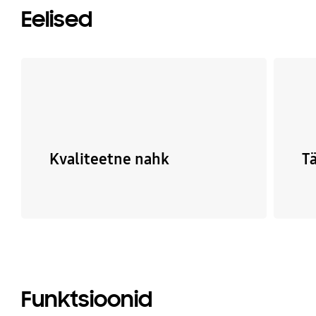
Eelised
Kvaliteetne nahk
T
Funktsioonid