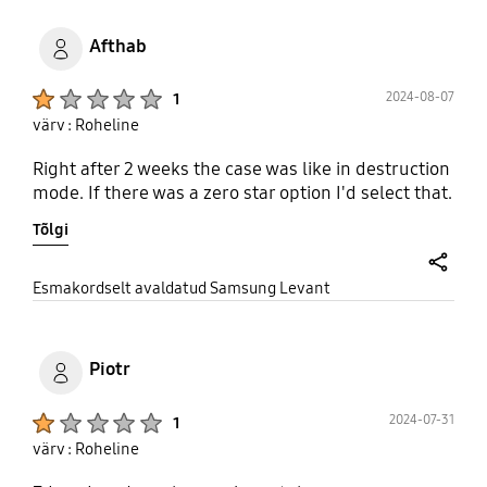
Afthab
Product Ratings :
2024-08-07
1
värv : Roheline
Right after 2 weeks the case was like in destruction
mode. If there was a zero star option I'd select that.
Tõlgi
share
Esmakordselt avaldatud Samsung Levant
Piotr
Product Ratings :
2024-07-31
1
värv : Roheline