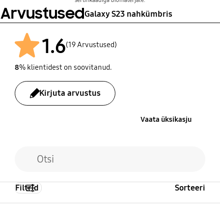
Arvustused
Galaxy S23 nahkümbris
1.6
(19 Arvustused)
8
% klientidest on soovitanud.
Pärast
Kirjuta arvustus
Vaata üksikasju
Filtrid
Sorteeri