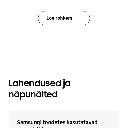
Loe rohkem
bazaarvoice Certification Label
Lahendused ja
näpunäited
Samsungi toodetes kasutatavad