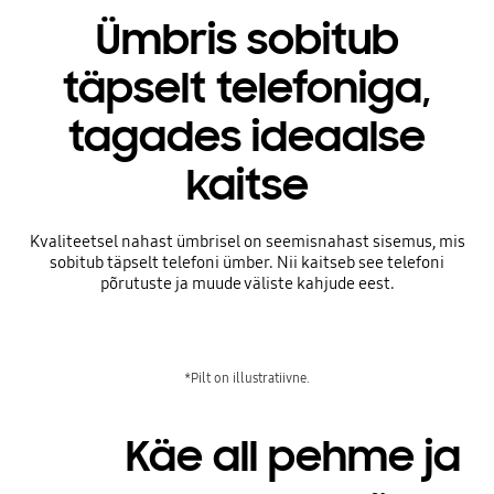
Ümbris sobitub
täpselt telefoniga,
tagades ideaalse
kaitse
Kvaliteetsel nahast ümbrisel on seemisnahast sisemus, mis
sobitub täpselt telefoni ümber. Nii kaitseb see telefoni
põrutuste ja muude väliste kahjude eest.
*Pilt on illustratiivne.
Käe all pehme ja