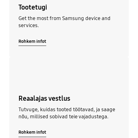
Tootetugi
Get the most from Samsung device and
services.
Rohkem infot
Rohkem infot
Reaalajas vestlus
Tutvuge, kuidas tooted töötavad, ja saage
nõu, millised sobivad teie vajadustega.
Rohkem infot