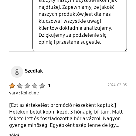
służyły naszym użytkownikom jak
niestety nie polecam zakupu tego etui.
najdłużej. Zapewniamy, że jakość
naszych produktów jest dla nas
kluczowa i wszystkie uwagi
klientów dokładnie analizujemy.
Dziękujemy za podzielenie się
opinią i przesłane sugestie.
Szedlak
Product Ratings :
2024-02-03
1
värv : Roheline
[Ezt az értékelést promóció részeként kaptuk.]
Heteken belül kopni kezd. 3 hónapig bírtam. Matt
fekete lett és foszladozott a bőr a vázról. Nagyon
gyenge minőség. Egyébként szép lenne de így...
Tõlgi