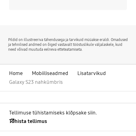
Pildid on illustreeriva tähendusega ja tarvikuid müüakse eraldi. Omadused
ja tehnilised andmed on õiged vastavalt tööstuslikule väljalaskele, kuid
need võivad muutuda eelneva etteteatamiseta.
Home
Mobiiliseadmed
Lisatarvikud
Galaxy S23 nahkümbris
Tellimuse tühistamiseks klõpsake siin.
Tühista tellimus
avatud
Footer Navigation