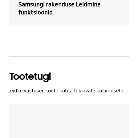
Samsungi rakenduse Leidmine
funktsioonid
Tootetugi
Leidke vastused toote kohta tekkivale küsimusele
Rohkem infot