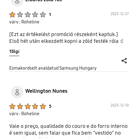
Product Ratings :
2023-12-27
1
värv : Roheline
[Ezt az értékelést promóció részeként kaptuk.]
Első hét után elkezdett kopni a zöld festék róla :(
Tõlgi
share
Esmakordselt avaldatud Samsung Hungary
Wellington Nunes
Product Ratings :
2023-12-10
5
värv : Roheline
Vale o preço, qualidade do couro e do forro interno
é sem igual, sem falar que fica bem "vestido" no