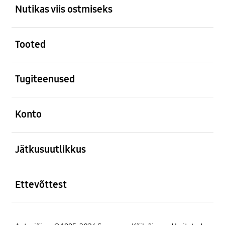
Nutikas viis ostmiseks
avatud
Tooted
avatud
Tugiteenused
avatud
Konto
avatud
Jätkusuutlikkus
avatud
Ettevõttest