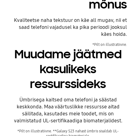
mõnus
Kvaliteetse naha tekstuur on käe all mugav, nii et
saad telefoni vajadusel ka pika perioodi jooksul
käes hoida.
*Pilt on illustratiivne.
Muudame jäätmed
kasulikeks
ressurssideks
Enne
Ümbrisega kaitsed oma telefoni ja säästad
keskkonda. Maa väärtuslikke ressursse aitad
säilitada, kasutades meie toodet, mis on
valmistatud UL-sertifikaadiga biomaterjalidest.
*Pilt on illustratiivne. **Galaxy S23 nahast ümbris sisaldab UL-
sertifikaadiga biomaterjale.