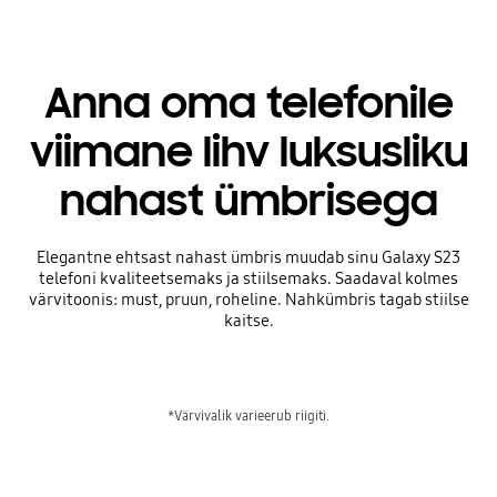
Anna oma telefonile
viimane lihv luksusliku
nahast ümbrisega
Elegantne ehtsast nahast ümbris muudab sinu Galaxy S23
telefoni kvaliteetsemaks ja stiilsemaks. Saadaval kolmes
värvitoonis: must, pruun, roheline. Nahkümbris tagab stiilse
kaitse.
*Värvivalik varieerub riigiti.