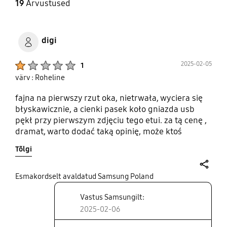
19
Arvustused
digi
Product Ratings :
2025-02-05
1
värv : Roheline
fajna na pierwszy rzut oka, nietrwała, wyciera się
błyskawicznie, a cienki pasek koło gniazda usb
pękł przy pierwszym zdjęciu tego etui. za tą cenę ,
dramat, warto dodać taką opinię, może ktoś
zainteresuje się poprawą jakości tego typu
Tõlgi
produktów. pieniądze stracone
share
Esmakordselt avaldatud Samsung Poland
Vastus Samsungilt:
2025-02-06