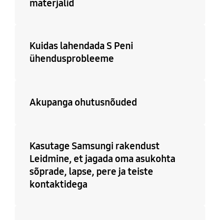
materjalid
Kuidas lahendada S Peni
ühendusprobleeme
Akupanga ohutusnõuded
Kasutage Samsungi rakendust
Leidmine, et jagada oma asukohta
sõprade, lapse, pere ja teiste
kontaktidega