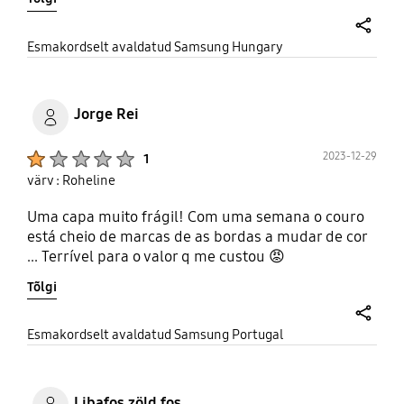
share
Esmakordselt avaldatud Samsung Hungary
Jorge Rei
Product Ratings :
2023-12-29
1
värv : Roheline
Uma capa muito frágil! Com uma semana o couro
está cheio de marcas de as bordas a mudar de cor
... Terrível para o valor q me custou 😡
Tõlgi
share
Esmakordselt avaldatud Samsung Portugal
Libafos zöld fos