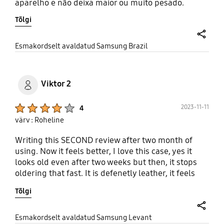
aparelho e não deixa maior ou muito pesado.
Tõlgi
share
Esmakordselt avaldatud Samsung Brazil
Viktor 2
Product Ratings :
2023-11-11
4
värv : Roheline
Writing this SECOND review after two month of
using. Now it feels better, I love this case, yes it
looks old even after two weeks but then, it stops
oldering that fast. It is defenetly leather, it feels
good. The only problem is that it looks too old after
Tõlgi
2 months of using. I love patina effect, but it
should appear that fast.
share
Esmakordselt avaldatud Samsung Levant