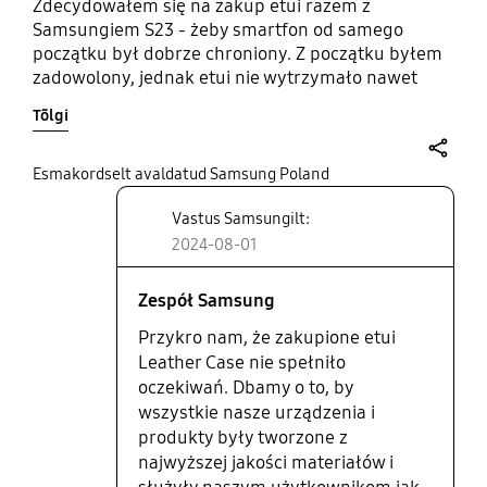
Zdecydowałem się na zakup etui razem z
Samsungiem S23 - żeby smartfon od samego
początku był dobrze chroniony. Z początku byłem
zadowolony, jednak etui nie wytrzymało nawet
roku użytkowania. W pewnym momencie "pasek"
Tõlgi
etui przy ekranie nad gniazdem USB zaczął się
odginać, aż w końcu po jakimś tygodniu odpadł od
etui całkowicie. Zaznaczam, że telefon był
share
Esmakordselt avaldatud Samsung Poland
użytkowany w normalnym zakresie - nie spadł, etui
Vastus Samsungilt:
nie było narażone na żadne ponad normatywne
czynniki mechaniczne (zakładam, że wkładanie i
2024-08-01
wyjmowanie telefonu do/z kieszeni spodni nie
zalicza się do ponad normatywnego użytkowania).
Zespół Samsung
Takie, ani żadne inne uszkodzenie etui nie zdarzyło
Przykro nam, że zakupione etui
mi się dotychczas w żadnym z użytkowanych
Leather Case nie spełniło
telefonów/etui - i żadne z nich tyle nie kosztowało -
oczekiwań. Dbamy o to, by
wszystkie były znacznie tańsze/albo darmowe -
wszystkie nasze urządzenia i
dorzucane do telefonu. Sprawa została zgłoszona
do Centrum Obsługi Klienta Samsung - jednak
produkty były tworzone z
zgłoszenie reklamacyjne zostało odrzucone jako
najwyższej jakości materiałów i
uszkodzenie mechaniczne. Podsumowując -