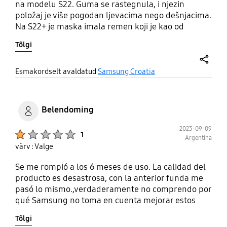
na modelu S22. Guma se rastegnula, i njezin
položaj je više pogodan ljevacima nego dešnjacima.
Na S22+ je maska imala remen koji je kao od
materijala koji koriste za pojaseve u autima. Vrlo
Tõlgi
dobar remen, lako se skidao i čistio/prao.
share
Esmakordselt avaldatud
Samsung Croatia
Belendoming
2023-09-09
Product Ratings :
1
Argentina
värv : Valge
Se me rompió a los 6 meses de uso. La calidad del
producto es desastrosa, con la anterior funda me
pasó lo mismo.,verdaderamente no comprendo por
qué Samsung no toma en cuenta mejorar estos
aspectos.
Tõlgi