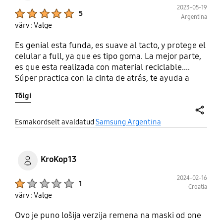
2023-05-19
Product Ratings :
5
Argentina
värv : Valge
Es genial esta funda, es suave al tacto, y protege el
celular a full, ya que es tipo goma. La mejor parte,
es que esta realizada con material reciclable....
Súper practica con la cinta de atrás, te ayuda a
evitar la caída del celu en más de una oportunidad.
Tõlgi
La súper recomiendo! 🙌🏼
share
Esmakordselt avaldatud
Samsung Argentina
KroKop13
2024-02-16
Product Ratings :
1
Croatia
värv : Valge
Ovo je puno lošija verzija remena na maski od one