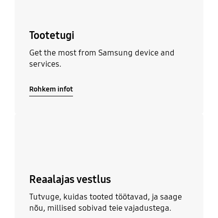
Tootetugi
Get the most from Samsung device and
services.
Rohkem infot
Rohkem infot
Reaalajas vestlus
Tutvuge, kuidas tooted töötavad, ja saage
nõu, millised sobivad teie vajadustega.