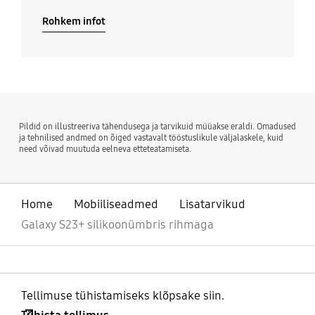
Rohkem infot
Pildid on illustreeriva tähendusega ja tarvikuid müüakse eraldi. Omadused
ja tehnilised andmed on õiged vastavalt tööstuslikule väljalaskele, kuid
need võivad muutuda eelneva etteteatamiseta.
Home
Mobiiliseadmed
Lisatarvikud
Galaxy S23+ silikoonümbris rihmaga
Tellimuse tühistamiseks klõpsake siin.