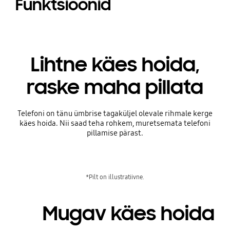
Funktsioonid
Lihtne käes hoida,
raske maha pillata
Telefoni on tänu ümbrise tagaküljel olevale rihmale kerge
käes hoida. Nii saad teha rohkem, muretsemata telefoni
pillamise pärast.
*Pilt on illustratiivne.
Mugav käes hoida