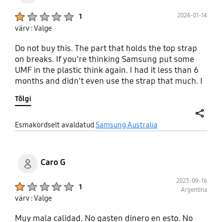
Product Ratings :
2024-01-14
1
värv : Valge
Do not buy this. The part that holds the top strap
on breaks. If you're thinking Samsung put some
UMF in the plastic think again. I had it less than 6
months and didn't even use the strap that much. I
reached out to them on Twitter to see if I could get
Tõlgi
a replacement but I am not holding my breath. Do
not buy this.
share
Esmakordselt avaldatud
Samsung Australia
Caro G
2023-09-16
Product Ratings :
1
Argentina
värv : Valge
Muy mala calidad. No gasten dinero en esto. No