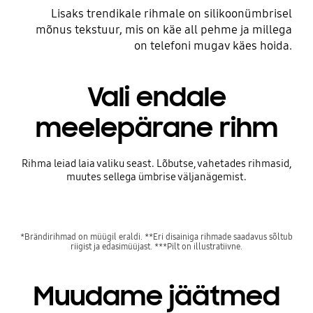
Lisaks trendikale rihmale on silikoonümbrisel
mõnus tekstuur, mis on käe all pehme ja millega
on telefoni mugav käes hoida.
Vali endale
meelepärane rihm
Rihma leiad laia valiku seast. Lõbutse, vahetades rihmasid,
muutes sellega ümbrise väljanägemist.
*Brändirihmad on müügil eraldi. **Eri disainiga rihmade saadavus sõltub
riigist ja edasimüüjast. ***Pilt on illustratiivne.
Muudame jäätmed