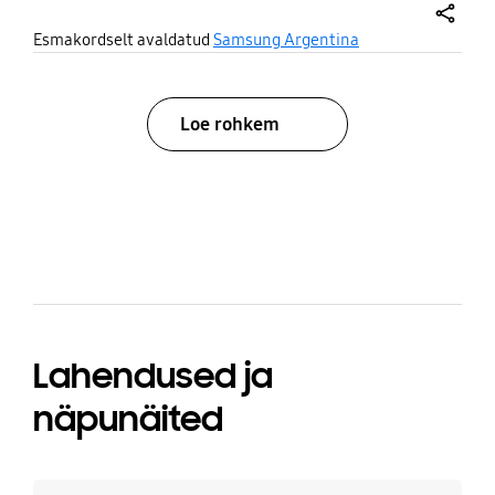
share
Esmakordselt avaldatud
Samsung Argentina
Loe rohkem
bazaarvoice Certification Label
Lahendused ja
näpunäited