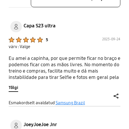
Capa S23 ultra
Product Ratings :
2023-09-24
5
värv : Valge
Eu amei a capinha, por que permite ficar no braço e
podemos ficar com as mãos livres. No momento do
treino e compras, facilita muito e dá mais
instabilidade para tirar Selfie e fotos em geral pela
forma de segurar. Ponto negativo que a parte
Tõlgi
branca que envolve a cinta é frágil e quebrou na
parte de baixo. E outra coisa muito ruim é o fato da
Samsung não manter os acessórios, não consigo
share
Esmakordselt avaldatud
Samsung Brazil
comprar outra nem mesmo nas lojas.
JoeyJoeJoe Jnr