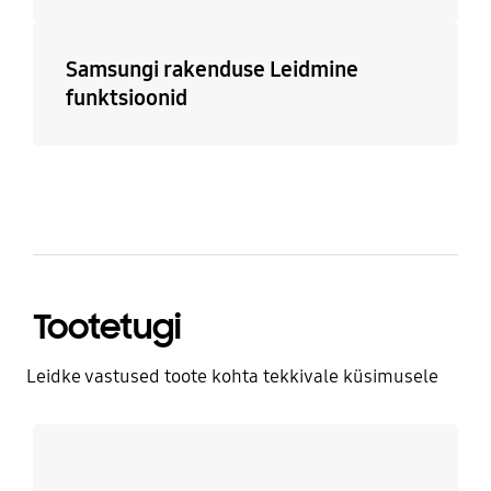
Samsungi rakenduse Leidmine
funktsioonid
Tootetugi
Leidke vastused toote kohta tekkivale küsimusele
Rohkem infot