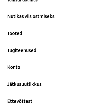
Tühista tellimus
avatud
Footer Navigation
Nutikas viis ostmiseks
avatud
Tooted
avatud
Tugiteenused
avatud
Konto
avatud
Jätkusuutlikkus
avatud
Ettevõttest