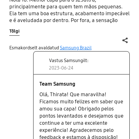
principalmente para quem tem mãos pequenas.
Ela tem uma boa estrutura, acabamento impecável
e é aveludada por dentro. Por fora, a sensação
também é que você está segurando um veludo. A
Tõlgi
cinta ajuda a não deixar o celular cair da mão e é
muito usável para quando estou carregando mais
de uma coisa e não tenho bolsos. Prendo ela no
share
Esmakordselt avaldatud
Samsung Brazil
meu antebraço e pronto. O único defeito é que não
Vastus Samsungilt:
tem mais cores. A Samsung poderia lançar mais
capas com as cores dos celulares da linha, com
2023-06-24
certeza compraria todas.
Team Samsung
Olá, Thirata! Que maravilha!
Ficamos muito felizes em saber que
amou sua capa! Obrigado pelos
pontos levantados e desejamos que
continue a ter uma excelente
experiência! Agradecemos pelo
feedback e estamos à disposição!