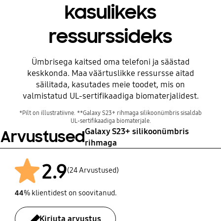
kasulikeks
ressurssideks
Enne
Ümbrisega kaitsed oma telefoni ja säästad
keskkonda. Maa väärtuslikke ressursse aitad
säilitada, kasutades meie toodet, mis on
valmistatud UL-sertifikaadiga biomaterjalidest.
*Pilt on illustratiivne. **Galaxy S23+ rihmaga silikoonümbris sisaldab
UL-sertifikaadiga biomaterjale.
Galaxy S23+ silikoonümbris
Arvustused
rihmaga
2.9
(24 Arvustused)
44
% klientidest on soovitanud.
Pärast
Kirjuta arvustus