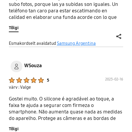
subo fotos, porque las ya subidas son iguales. Un
teléfono tan caro para estar escatimando en
calidad en elaborar una funda acorde con lo que
Samsung intenta posicionarse con su móvil de
Tõlgi
primera línea, no es la mejor manera de
promocionar ventas.
share
Esmakordselt avaldatud
Samsung Argentina
WSouza
Product Ratings :
2023-02-16
5
värv : Valge
Gostei muito. O silicone é agradável ao toque, a
faixa te ajuda a segurar com firmeza o
smartphone. Não aumenta quase nada as medidas
do aparelho. Protege as câmeras e as bordas de
cima e de baixo são mais altas que a tela, oque
Tõlgi
ajuda a proteger quando se coloca ele com a tela