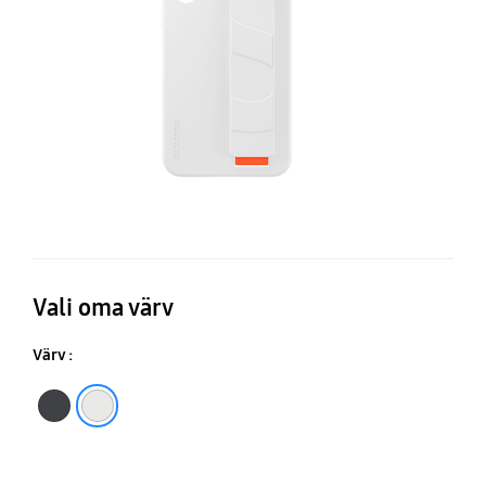
Vali oma värv
Värv :
Must
Valge