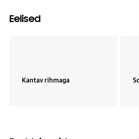
Eelised
Kantav rihmaga
S