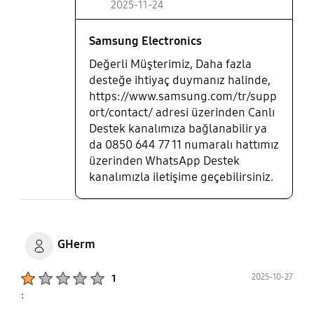
2025-11-24
Samsung Electronics
Değerli Müşterimiz, Daha fazla
desteğe ihtiyaç duymanız halinde,
https://www.samsung.com/tr/supp
ort/contact/ adresi üzerinden Canlı
Destek kanalımıza bağlanabilir ya
da 0850 644 77 11 numaralı hattımız
üzerinden WhatsApp Destek
kanalımızla iletişime geçebilirsiniz.
GHerm
Product Ratings :
2025-10-27
1
: