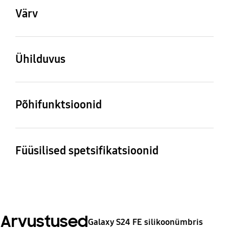
Värv
Sinine
Ühilduvus
Ühilduvad mudelid
Galaxy S24 FE
Põhifunktsioonid
Pakendi sisu
Silikoonümbris, Reflet
Füüsilised spetsifikatsioonid
Mõõtmed (karp: L×K×S)
Kaal
80.6 x 165.3 x 10.9 mm
32 g
Arvustused
Galaxy S24 FE silikoonümbris