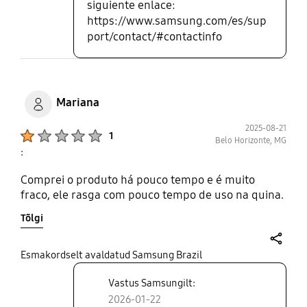
siguiente enlace:
https://www.samsung.com/es/sup
port/contact/#contactinfo
Mariana
2025-08-21
Product Ratings :
1
Belo Horizonte, MG
:
Comprei o produto há pouco tempo e é muito
fraco, ele rasga com pouco tempo de uso na quina.
Tõlgi
share
Esmakordselt avaldatud Samsung Brazil
Vastus Samsungilt:
2026-01-22