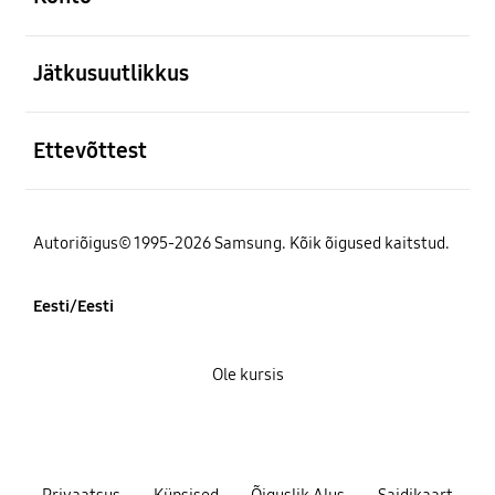
avatud
Jätkusuutlikkus
avatud
Ettevõttest
Autoriõigus© 1995-2026 Samsung. Kõik õigused kaitstud.
Eesti/Eesti
Ole kursis
Privaatsus
Küpsised
Õiguslik Alus
Saidikaart