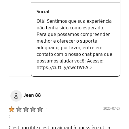
Social
Olá! Sentimos que sua experiência
não tenha sido como esperado.
Para que possamos compreender
melhor e oferecer o suporte
adequado, por favor, entre em
contato com o nosso chat para que
possamos ajudar você: Acesse:
https://cutt.ly/cwqfWFAD
Jean 88
Product Ratings :
2025-07-27
1
:
C'est horrible c'est un aimant à poussière et ça