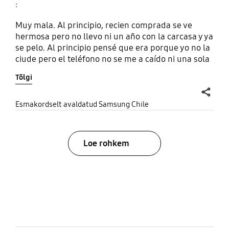
:
Muy mala. Al principio, recien comprada se ve
hermosa pero no llevo ni un año con la carcasa y ya
se pelo. Al principio pensé que era porque yo no la
ciude pero el teléfono no se me a caído ni una sola
vez. Muy linda pero mal producto
Tõlgi
share
Esmakordselt avaldatud Samsung Chile
Loe rohkem
bazaarvoice Certification Label