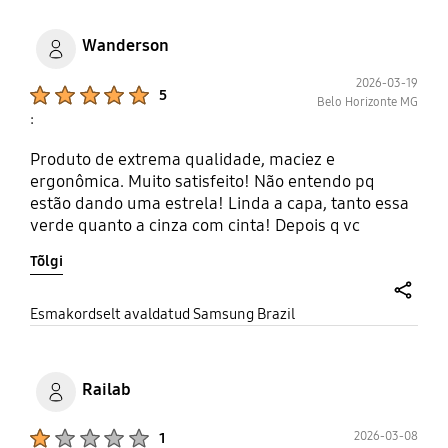
Wanderson
2026-03-19
Product Ratings :
5
Belo Horizonte MG
:
Produto de extrema qualidade, maciez e
ergonômica. Muito satisfeito! Não entendo pq
estão dando uma estrela! Linda a capa, tanto essa
verde quanto a cinza com cinta! Depois q vc
compra uma capa original, é um caminho sem
Tõlgi
volta! Adorei!
share
Esmakordselt avaldatud Samsung Brazil
Railab
Product Ratings :
2026-03-08
1