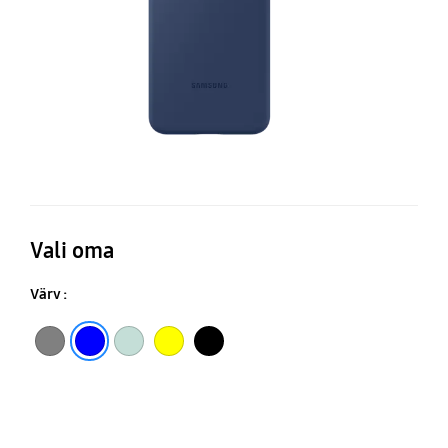
Vali oma
Värv :
Hall
Sinine
Mündi
Kollane
Must