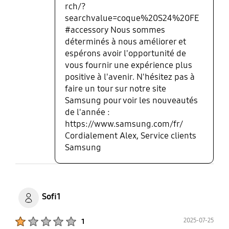
rch/?
searchvalue=coque%20S24%20FE
#accessory Nous sommes
déterminés à nous améliorer et
espérons avoir l'opportunité de
vous fournir une expérience plus
positive à l'avenir. N'hésitez pas à
faire un tour sur notre site
Samsung pour voir les nouveautés
de l'année :
https://www.samsung.com/fr/
Cordialement Alex, Service clients
Samsung
Sofi1
Product Ratings :
2025-07-25
1