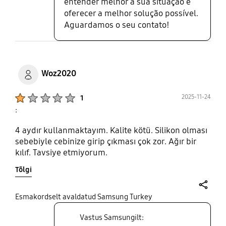
entender melhor a sua situação e
oferecer a melhor solução possível.
Aguardamos o seu contato!
Woz2020
Product Ratings :
2025-11-24
1
:
4 aydır kullanmaktayım. Kalite kötü. Silikon olması
sebebiyle cebinize girip çıkması çok zor. Ağır bir
kılıf. Tavsiye etmiyorum.
Tõlgi
share
Esmakordselt avaldatud Samsung Turkey
Vastus Samsungilt: