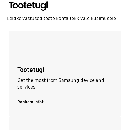
Tootetugi
Leidke vastused toote kohta tekkivale küsimusele
Rohkem infot
Tootetugi
Get the most from Samsung device and
services.
Rohkem infot
Rohkem infot