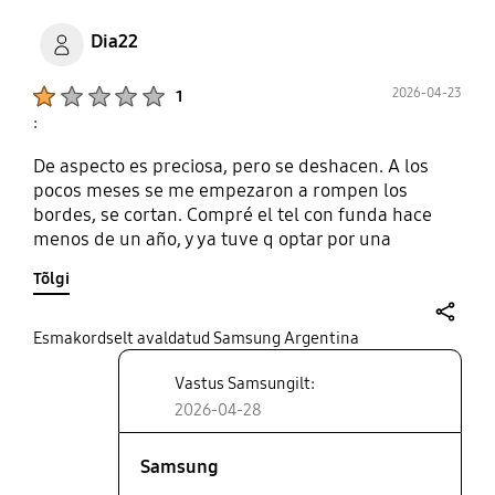
Dia22
Product Ratings :
2026-04-23
1
:
De aspecto es preciosa, pero se deshacen. A los
pocos meses se me empezaron a rompen los
bordes, se cortan. Compré el tel con funda hace
menos de un año, y ya tuve q optar por una
genérica.
Tõlgi
share
Esmakordselt avaldatud Samsung Argentina
Vastus Samsungilt:
2026-04-28
Samsung