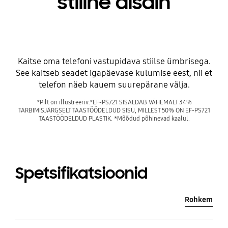
stiilne disain
Kaitse oma telefoni vastupidava stiilse ümbrisega.
See kaitseb seadet igapäevase kulumise eest, nii et
telefon näeb kauem suurepärane välja.
*Pilt on illustreeriv.*EF-PS721 SISALDAB VÄHEMALT 34%
TARBIMISJÄRGSELT TAASTÖÖDELDUD SISU, MILLEST 50% ON EF-PS721
TAASTÖÖDELDUD PLASTIK. *Mõõdud põhinevad kaalul.
Spetsifikatsioonid
Rohkem