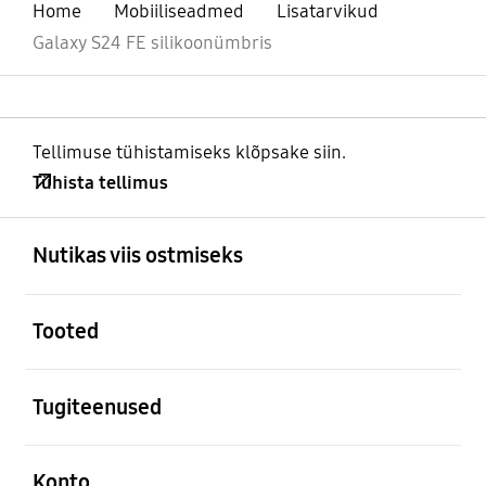
Home
Mobiiliseadmed
Lisatarvikud
Galaxy S24 FE silikoonümbris
Tellimuse tühistamiseks klõpsake siin.
Tühista tellimus
avatud
Footer Navigation
Nutikas viis ostmiseks
avatud
Tooted
avatud
Tugiteenused
avatud
Konto