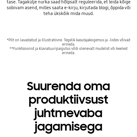
tase. Tagakülje nurka saad hõlpsalt reguleerida, et leida kõige
sobivam asend, milles saata e-kirju, kirjutada blogi, õppida või
teha ükskõik mida muud.
*Pilt on lavastatud ja illustratiivne. Tegelik kasutajakogemus ja -liides võivad
erineda.
**Funktsioonid ja klaviatuuripaigutus võib olenevalt mudelist või keelest
erineda.
Suurenda oma
produktiivsust
juhtmevaba
jagamisega