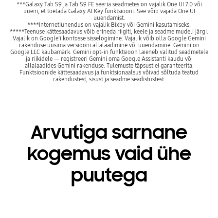
***Galaxy Tab S9 ja Tab S9 FE seeria seadmetes on vajalik One UI 7.0 või
uuem, et toetada Galaxy AI Key funktsiooni. See võib vajada One UI
uuendamist.
****Internetiühendus on vajalik Bixby või Gemini kasutamiseks.
*****Teenuse kättesaadavus võib erineda riigiti, keele ja seadme mudeli järgi.
Vajalik on Google'i kontosse sisselogimine. Vajalik võib olla Google Gemini
rakenduse uusima versiooni allalaadimine või uuendamine. Gemini on
Google LLC kaubamärk. Gemini opt-in funktsioon laieneb valitud seadmetele
ja riikidele — registreeri Gemini oma Google Assistanti kaudu või
allalaadides Gemini rakenduse. Tulemuste täpsust ei garanteerita.
Funktsioonide kättesaadavus ja funktsionaalsus võivad sõltuda teatud
rakendustest, sisust ja seadme seadistustest.
Arvutiga sarnane
kogemus vaid ühe
puutega