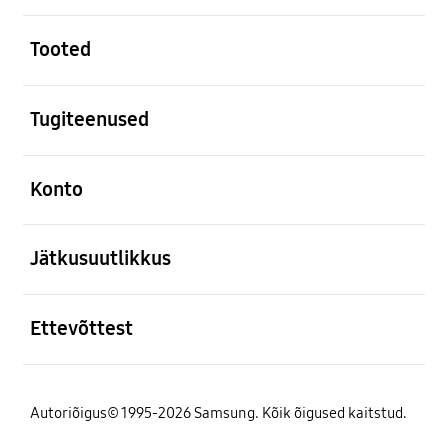
avatud
Tooted
avatud
Tugiteenused
avatud
Konto
avatud
Jätkusuutlikkus
avatud
Ettevõttest
Autoriõigus© 1995-2026 Samsung. Kõik õigused kaitstud.