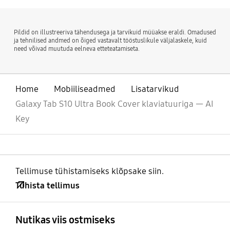
Pildid on illustreeriva tähendusega ja tarvikuid müüakse eraldi. Omadused
ja tehnilised andmed on õiged vastavalt tööstuslikule väljalaskele, kuid
need võivad muutuda eelneva etteteatamiseta.
Home
Mobiiliseadmed
Lisatarvikud
Galaxy Tab S10 Ultra Book Cover klaviatuuriga — AI
Key
Tellimuse tühistamiseks klõpsake siin.
Tühista tellimus
avatud
Footer Navigation
Nutikas viis ostmiseks