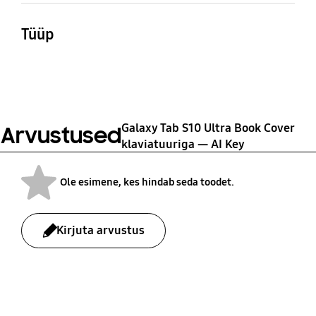
Mõõtmed (karp: L×K×S)
Kaal
Puuteplaat,
puuteekraan
216.5x327x13.9 mm
670 g
Tüüp
Touch Pad
Book Cover Keyboard —
AI Key
Galaxy Tab S10 Ultra Book Cover
Arvustused
klaviatuuriga — AI Key
Ole esimene, kes hindab seda toodet.
Kirjuta arvustus
bazaarvoice Certification Label