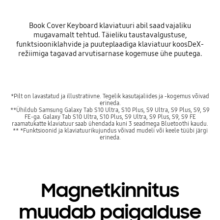
Book Cover Keyboard klaviatuuri abil saad vajaliku
mugavamalt tehtud. Täieliku taustavalgustuse,
funktsiooniklahvide ja puuteplaadiga klaviatuur koosDeX-
režiimiga tagavad arvutisarnase kogemuse ühe puutega.
*Pilt on lavastatud ja illustratiivne. Tegelik kasutajaliides ja -kogemus võivad
erineda.
**Ühildub Samsung Galaxy Tab S10 Ultra, S10 Plus, S9 Ultra, S9 Plus, S9, S9
FE-ga. Galaxy Tab S10 Ultra, S10 Plus, S9 Ultra, S9 Plus, S9, S9 FE
raamatukatte klaviatuur saab ühendada kuni 3 seadmega Bluetoothi kaudu.
** *Funktsioonid ja klaviatuurikujundus võivad mudeli või keele tüübi järgi
erineda.
Magnetkinnitus
muudab paigalduse