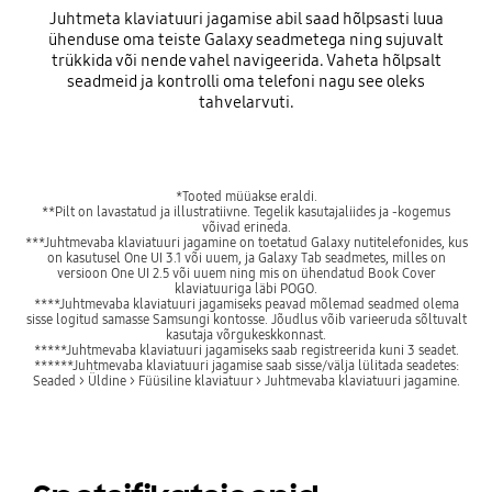
Juhtmeta klaviatuuri jagamise abil saad hõlpsasti luua
ühenduse oma teiste Galaxy seadmetega ning sujuvalt
trükkida või nende vahel navigeerida. Vaheta hõlpsalt
seadmeid ja kontrolli oma telefoni nagu see oleks
tahvelarvuti.
*Tooted müüakse eraldi.
**Pilt on lavastatud ja illustratiivne. Tegelik kasutajaliides ja -kogemus
võivad erineda.
***Juhtmevaba klaviatuuri jagamine on toetatud Galaxy nutitelefonides, kus
on kasutusel One UI 3.1 või uuem, ja Galaxy Tab seadmetes, milles on
versioon One UI 2.5 või uuem ning mis on ühendatud Book Cover
klaviatuuriga läbi POGO.
****Juhtmevaba klaviatuuri jagamiseks peavad mõlemad seadmed olema
sisse logitud samasse Samsungi kontosse. Jõudlus võib varieeruda sõltuvalt
kasutaja võrgukeskkonnast.
*****Juhtmevaba klaviatuuri jagamiseks saab registreerida kuni 3 seadet.
******Juhtmevaba klaviatuuri jagamise saab sisse/välja lülitada seadetes:
Seaded > Üldine > Füüsiline klaviatuur > Juhtmevaba klaviatuuri jagamine.