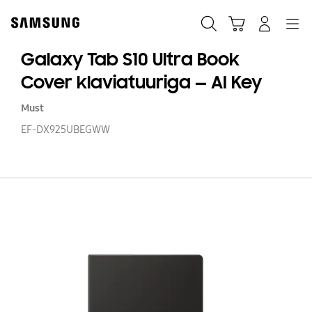
Skip
Skip
to
to
Otsi
Ostukäru
Sisselogimine
Navigation
content
accessibility
help
Galaxy Tab S10 Ultra Book
Cover klaviatuuriga — AI Key
Must
EF-DX925UBEGWW
Ga
T
S1
Ul
B