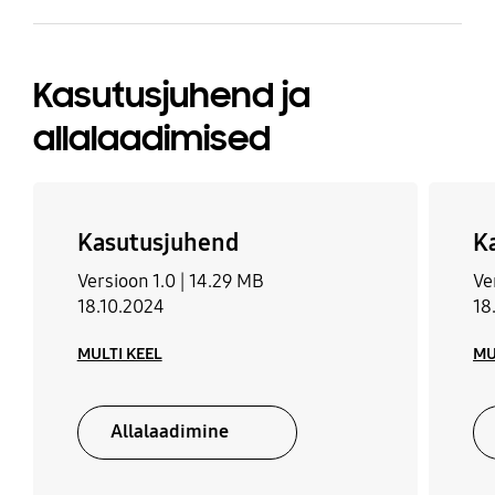
Kasutusjuhend ja
allalaadimised
Kasutusjuhend
K
Versioon 1.0 |
14.29 MB
Ve
18.10.2024
18
MULTI KEEL
MU
Allalaadimine