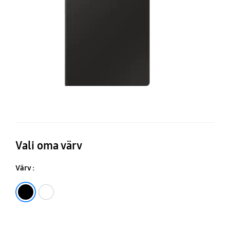
Co
kl
—
AI
Ke
Vali oma värv
Värv :
Must
Valge