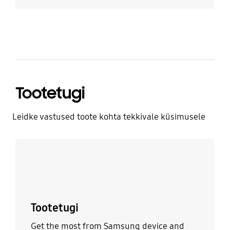
Tootetugi
Leidke vastused toote kohta tekkivale küsimusele
Rohkem infot
Tootetugi
Get the most from Samsung device and