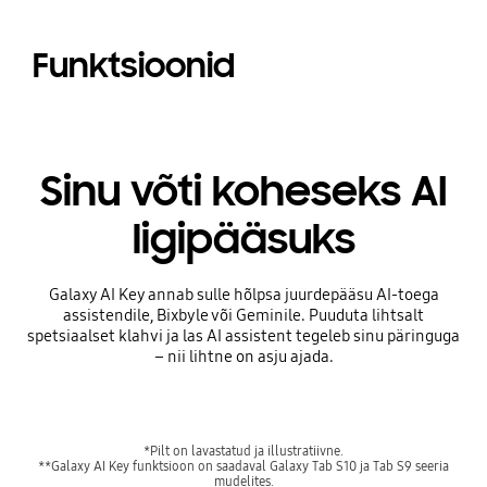
Funktsioonid
Sinu võti koheseks AI
ligipääsuks
Galaxy AI Key annab sulle hõlpsa juurdepääsu AI-toega
assistendile, Bixbyle või Geminile. Puuduta lihtsalt
spetsiaalset klahvi ja las AI assistent tegeleb sinu päringuga
– nii lihtne on asju ajada.
*Pilt on lavastatud ja illustratiivne.
**Galaxy AI Key funktsioon on saadaval Galaxy Tab S10 ja Tab S9 seeria
mudelites.