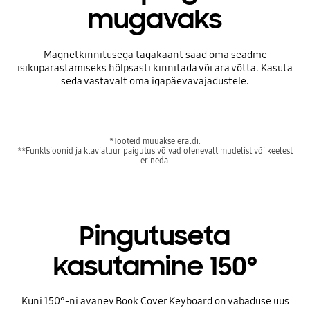
mugavaks
Magnetkinnitusega tagakaant saad oma seadme
isikupärastamiseks hõlpsasti kinnitada või ära võtta. Kasuta
seda vastavalt oma igapäevavajadustele.
*Tooteid müüakse eraldi.
**Funktsioonid ja klaviatuuripaigutus võivad olenevalt mudelist või keelest
erineda.
Pingutuseta
kasutamine 150°
Kuni 150°-ni avanev Book Cover Keyboard on vabaduse uus