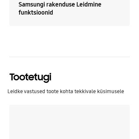
Samsungi rakenduse Leidmine
funktsioonid
Tootetugi
Leidke vastused toote kohta tekkivale küsimusele
Rohkem infot