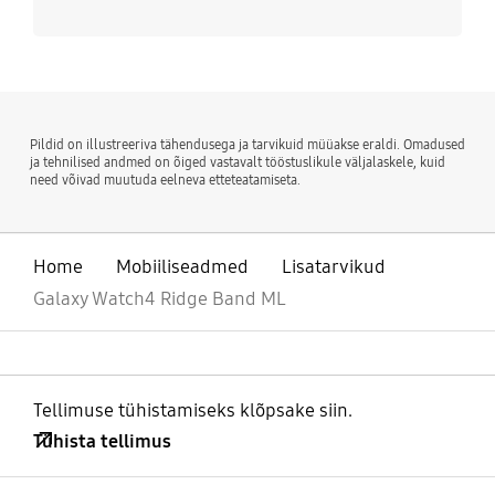
Pildid on illustreeriva tähendusega ja tarvikuid müüakse eraldi. Omadused
ja tehnilised andmed on õiged vastavalt tööstuslikule väljalaskele, kuid
need võivad muutuda eelneva etteteatamiseta.
Home
Mobiiliseadmed
Lisatarvikud
Galaxy Watch4 Ridge Band ML
Tellimuse tühistamiseks klõpsake siin.
Tühista tellimus
avatud
Footer Navigation