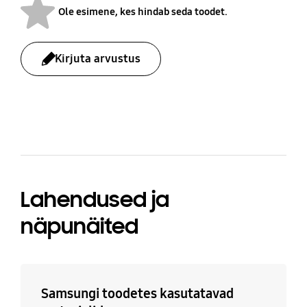
Ole esimene, kes hindab seda toodet.
Kirjuta arvustus
bazaarvoice Certification Label
Lahendused ja
näpunäited
Samsungi toodetes kasutatavad