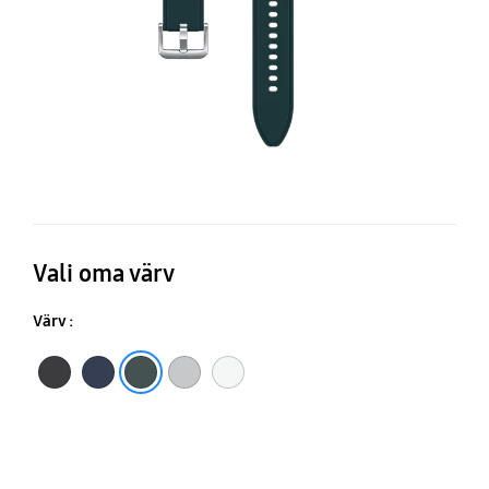
Vali oma värv
Värv :
Must
Tumesinine
Roheline
Hõbedane
Valge