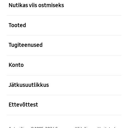
Nutikas viis ostmiseks
avatud
Tooted
avatud
Tugiteenused
avatud
Konto
avatud
Jätkusuutlikkus
avatud
Ettevõttest