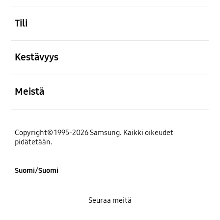
Avata
Tili
Avata
Kestävyys
Avata
Meistä
Copyright© 1995-2026 Samsung. Kaikki oikeudet
pidätetään.
Suomi/Suomi
Seuraa meitä