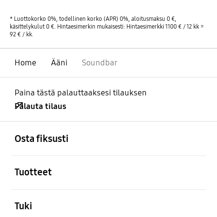
* Luottokorko 0%, todellinen korko (APR) 0%, aloitusmaksu 0 €,
käsittelykulut 0 €. Hintaesimerkin mukaisesti: Hintaesimerkki 1100 € / 12 kk =
92 € / kk.
Home
Ääni
Soundbar
Paina tästä palauttaaksesi tilauksen
Palauta tilaus
Avata
Footer Navigation
Osta fiksusti
Avata
Tuotteet
Avata
Tuki