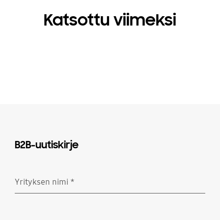
Katsottu viimeksi
B2B-uutiskirje
Yrityksen nimi
*
Pakollinen