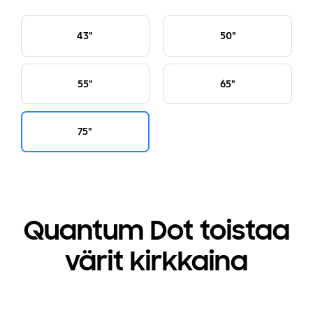
43"
50"
55"
65"
75"
Quantum Dot toistaa
värit kirkkaina