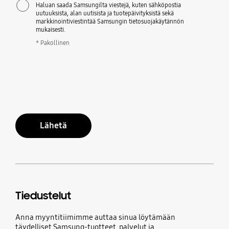
Haluan saada Samsungilta viestejä, kuten sähköpostia
uutuuksista, alan uutisista ja tuotepäivityksistä sekä
markkinointiviestintää Samsungin tietosuojakäytännön
mukaisesti.
* Pakollinen
Lähetä
Tiedustelut
Anna myyntitiimimme auttaa sinua löytämään
täydelliset Samsung-tuotteet, palvelut ja