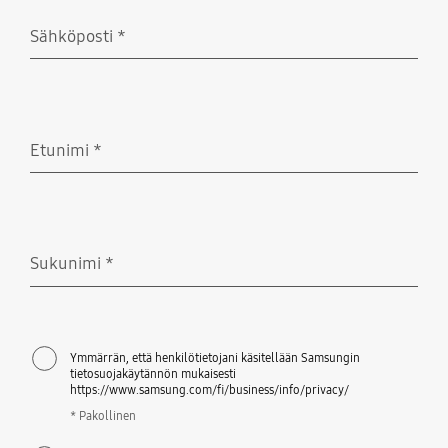
Sähköposti
*
Pakollinen
Etunimi
*
Pakollinen
Sukunimi
*
Pakollinen
Ymmärrän, että henkilötietojani käsitellään Samsungin
tietosuojakäytännön mukaisesti
https://www.samsung.com/fi/business/info/privacy/
* Pakollinen