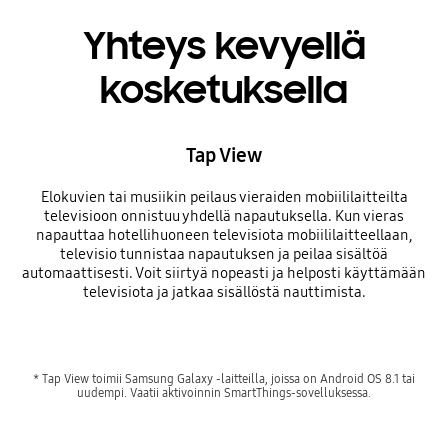
Yhteys kevyellä
kosketuksella
Tap View
Elokuvien tai musiikin peilaus vieraiden mobiililaitteilta
televisioon onnistuu yhdellä napautuksella. Kun vieras
napauttaa hotellihuoneen televisiota mobiililaitteellaan,
televisio tunnistaa napautuksen ja peilaa sisältöä
automaattisesti. Voit siirtyä nopeasti ja helposti käyttämään
televisiota ja jatkaa sisällöstä nauttimista.
* Tap View toimii Samsung Galaxy -laitteilla, joissa on Android OS 8.1 tai
uudempi. Vaatii aktivoinnin SmartThings-sovelluksessa.