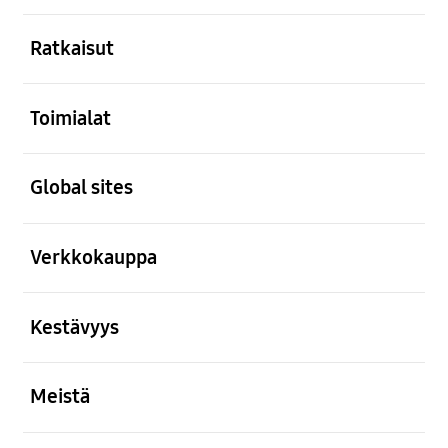
Avata
Ratkaisut
Avata
Toimialat
Avata
Global sites
Avata
Verkkokauppa
Avata
Kestävyys
Avata
Meistä