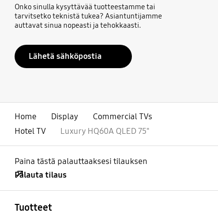
Onko sinulla kysyttävää tuotteestamme tai
tarvitsetko teknistä tukea? Asiantuntijamme
auttavat sinua nopeasti ja tehokkaasti.
Lähetä sähköpostia
Home
Display
Commercial TVs
Hotel TV
Luxury HQ60A QLED 75"
Paina tästä palauttaaksesi tilauksen
Palauta tilaus
Avata
Footer Navigation
Tuotteet