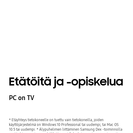
Playing video
Etätöitä ja -opiskelua
PC on TV
* Etäyhteys tietokoneelle on tuettu vain tietokoneilla, joiden
käyttöjärjestelmä on Windows 10 Professional tai uudempi, tai Mac OS
10.5 tai uudempi. * Älypuhelimen liittäminen Samsung Dex -toiminnolla