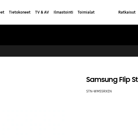
eet
Tietokoneet
TV & AV
Ilmastointi
Toimialat
Ratkaisut
Samsung Flip 
STN-WM55RXEN