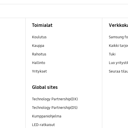
Toimialat
Verkkok
Koulutus
Samsung for
Kauppa
Kaikki tarj
Rahoitus
Tuki
Hallinto
Luo yritysti
Yritykset
Seuraa tila
Global sites
Technology Partnership(DX)
Technology Partnership(DS)
Kumppaniohjelma
LED-ratkaisut