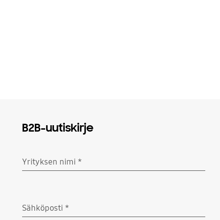
B2B-uutiskirje
Yrityksen nimi
*
Pakollinen
Sähköposti
*
Pakollinen