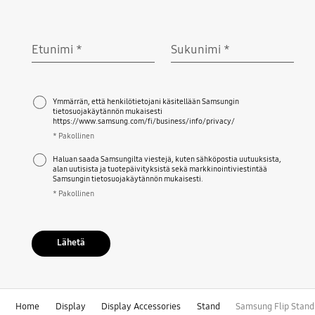
Etunimi
*
Sukunimi
*
Pakollinen
Pakollinen
Ymmärrän, että henkilötietojani käsitellään Samsungin
tietosuojakäytännön mukaisesti
https://www.samsung.com/fi/business/info/privacy/
* Pakollinen
Haluan saada Samsungilta viestejä, kuten sähköpostia uutuuksista,
alan uutisista ja tuotepäivityksistä sekä markkinointiviestintää
Samsungin tietosuojakäytännön mukaisesti.
* Pakollinen
Lähetä
Home
Display
Display Accessories
Stand
Samsung Flip Stan