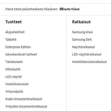
Paina tästä palauttaaksesi tilauksen
Palauta tilaus
Footer Navigation
Tuotteet
Ratkaisut
Älypuhelimet
Samsung Knox
Tabletit
Samsung DeX
Enterprise Edition
Näyttöratkaisut
Iskunkestävät laitteet
LED-näyttöratkaisut
Tietokoneet
Hotellitelevisioratkaisut
Infonäytöt
LED-näytöt
Hotellitelevisiot
Yritysnäytöt
Kodin ilmastointiratkaisut
Yritysten ilmastointiratkaisut