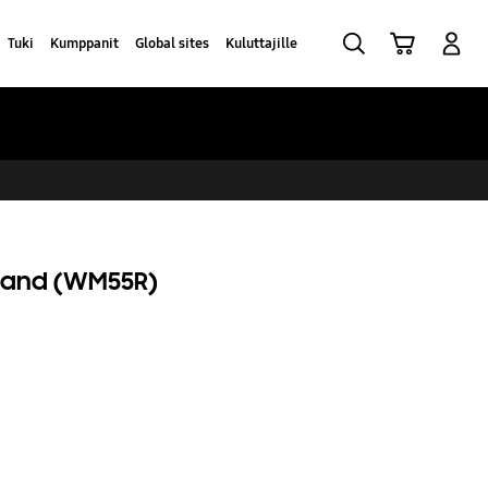
Haku
Ostoskori
Kirjaudu sisään
Tuki
Kumppanit
Global sites
Kuluttajille
Stand (WM55R)