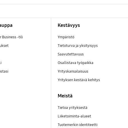
auppa
Kestävyys
 Business -tili
Ympäristö
oukset
Tietoturva ja yksityisyys
Saavutettavuus
li
Osallistava työpaikka
ustasi
Yrityskansalaisuus
Yrityksen kestävä kehitys
Meistä
Tietoa yrityksestä
Liiketoiminta-alueet
Tuotemerkin identiteetti