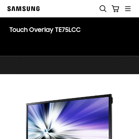
Skip
Haku
Ostoskori
to
Samsung
content
Touch Overlay TE75LCC