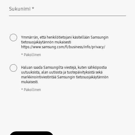
Sukunimi
*
Pakollinen
Ymmärrän, että henkilötietojani käsitellään Samsungin
tietosuojakäytännön mukaisesti
https://www.samsung.com/fi/business/info/privacy/
* Pakollinen
Haluan saada Samsungilta viestejä, kuten sähköpostia
uutuuksista, alan uutisista ja tuotepäivityksistä sekä
markkinointiviestintää Samsungin tietosuojakäytännön
mukaisesti.
* Pakollinen