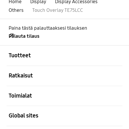
Home
Display
Display Accessories
Others
Touch Overlay TE75LCC
Paina tästä palauttaaksesi tilauksen
Palauta tilaus
Avata
Footer Navigation
Tuotteet
Avata
Ratkaisut
Avata
Toimialat
Avata
Global sites
Avata