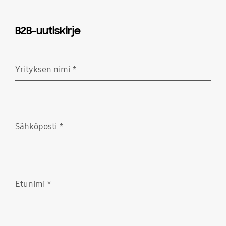
B2B-uutiskirje
Yrityksen nimi
*
Pakollinen
Sähköposti
*
Pakollinen
Etunimi
*
Pakollinen