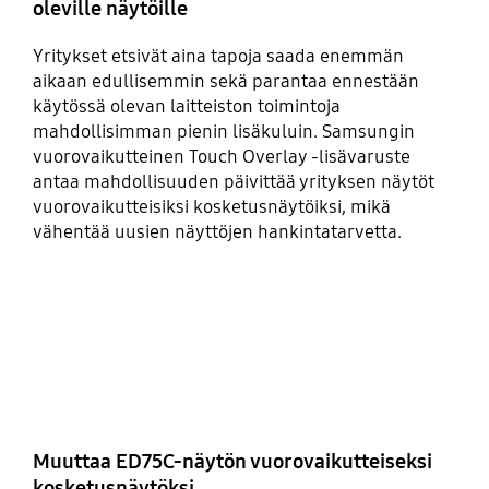
oleville näytöille
Yritykset etsivät aina tapoja saada enemmän
aikaan edullisemmin sekä parantaa ennestään
käytössä olevan laitteiston toimintoja
mahdollisimman pienin lisäkuluin. Samsungin
vuorovaikutteinen Touch Overlay -lisävaruste
antaa mahdollisuuden päivittää yrityksen näytöt
vuorovaikutteisiksi kosketusnäytöiksi, mikä
vähentää uusien näyttöjen hankintatarvetta.
Muuttaa ED75C-näytön vuorovaikutteiseksi
kosketusnäytöksi