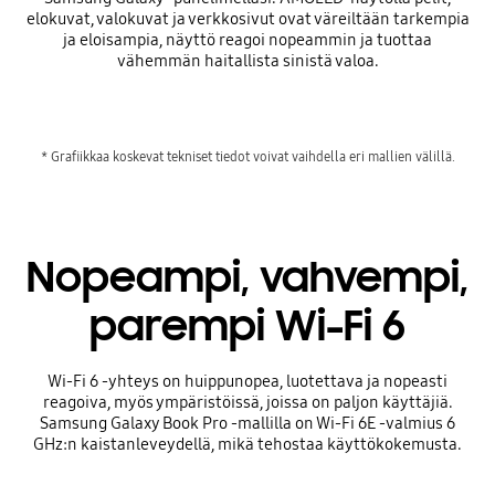
elokuvat, valokuvat ja verkkosivut ovat väreiltään tarkempia
ja eloisampia, näyttö reagoi nopeammin ja tuottaa
vähemmän haitallista sinistä valoa.
* Grafiikkaa koskevat tekniset tiedot voivat vaihdella eri mallien välillä.
Nopeampi, vahvempi,
parempi Wi-Fi 6
Wi-Fi 6 -yhteys on huippunopea, luotettava ja nopeasti
reagoiva, myös ympäristöissä, joissa on paljon käyttäjiä.
Samsung Galaxy Book Pro -mallilla on Wi-Fi 6E -valmius 6
GHz:n kaistanleveydellä, mikä tehostaa käyttökokemusta.