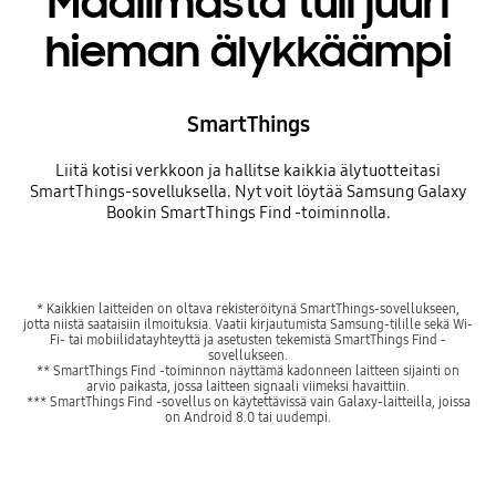
Maailmasta tuli juuri
hieman älykkäämpi
SmartThings
Liitä kotisi verkkoon ja hallitse kaikkia älytuotteitasi
SmartThings-sovelluksella. Nyt voit löytää Samsung Galaxy
Bookin SmartThings Find -toiminnolla.
* Kaikkien laitteiden on oltava rekisteröitynä SmartThings-sovellukseen,
jotta niistä saataisiin ilmoituksia. Vaatii kirjautumista Samsung-tilille sekä Wi-
Fi- tai mobiilidatayhteyttä ja asetusten tekemistä SmartThings Find -
sovellukseen.
** SmartThings Find -toiminnon näyttämä kadonneen laitteen sijainti on
arvio paikasta, jossa laitteen signaali viimeksi havaittiin.
*** SmartThings Find -sovellus on käytettävissä vain Galaxy-laitteilla, joissa
on Android 8.0 tai uudempi.