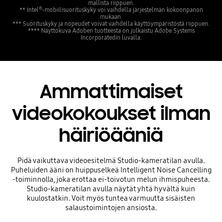
mallista riippuen.
®
** Intel
-mobiilisuorituskyky voi vaihdella järjestelmän kokoonpanon
mukaan.
*** Suorituskyky ja nopeudet voivat vaihdella käyttöympäristöstä riippuen.
**** Näyttökuva Adoben tuotteesta on julkaistu Adobe Systems
Incorporatedin luvalla.
Ammattimaiset
videokokoukset ilman
häiriöääniä
Pidä vaikuttava videoesitelmä Studio-kameratilan avulla.
Puheluiden ääni on huippuselkeä Intelligent Noise Cancelling
-toiminnolla, joka erottaa ei-toivotun melun ihmispuheesta.
Studio-kameratilan avulla näytät yhtä hyvältä kuin
kuulostatkin. Voit myös tuntea varmuutta sisäisten
salaustoimintojen ansiosta.