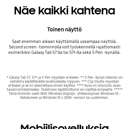
Näe kaikki kahtena
Toinen näyttö
Saat enemmän aikaan käyttämällä useampaa näyttöä.
Second screen -toiminnolla voit työskennellä rajattomasti
esimerkiksi Galaxy Tab S7:lla tai S7+:lla sekä S Pen -kynällä.
* Galaxy Tab S7, S7+ ja S Pen myydään erikseen. ** S Pen -kynän latenssi voi
vaihdella käytettävästä sovelluksesta riippuen. *** Clip Studio myydään
erikseen ja se on asennettava ennen käyttöä. **** Kuva on simuloitu asian
havainnollistamiseksi. Todellinen käyttöliittymä voi näyttää erilaiselta. *****
Tämä toiminto vaatii WiDi (Wireless Display) -yhteensopivan Windows 10 -
tietokoneen ja Windows 10 v.2004 -version tai uudemman.
Mobiilisovelluksia