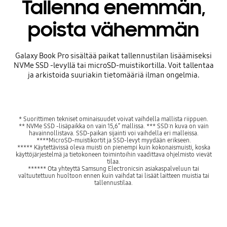
Tallenna enemmän,
poista vähemmän
Galaxy Book Pro sisältää paikat tallennustilan lisäämiseksi
NVMe SSD -levyllä tai microSD-muistikortilla. Voit tallentaa
ja arkistoida suuriakin tietomääriä ilman ongelmia.
* Suorittimen tekniset ominaisuudet voivat vaihdella mallista riippuen.
** NVMe SSD -lisäpaikka on vain 15,6” mallissa. *** SSD:n kuva on vain
havainnollistava. SSD-paikan sijainti voi vaihdella eri malleissa.
****MicroSD-muistikortit ja SSD-levyt myydään erikseen.
***** Käytettävissä oleva muisti on pienempi kuin kokonaismuisti, koska
käyttöjärjestelmä ja tietokoneen toimintoihin vaadittava ohjelmisto vievät
tilaa.
****** Ota yhteyttä Samsung Electronicsin asiakaspalveluun tai
valtuutettuun huoltoon ennen kuin vaihdat tai lisäät laitteen muistia tai
tallennustilaa.