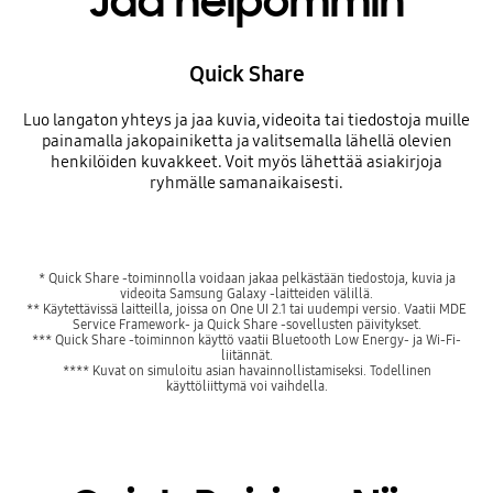
Jaa helpommin
Quick Share
Luo langaton yhteys ja jaa kuvia, videoita tai tiedostoja muille
painamalla jakopainiketta ja valitsemalla lähellä olevien
henkilöiden kuvakkeet. Voit myös lähettää asiakirjoja
ryhmälle samanaikaisesti.
* Quick Share -toiminnolla voidaan jakaa pelkästään tiedostoja, kuvia ja
videoita Samsung Galaxy -laitteiden välillä.
** Käytettävissä laitteilla, joissa on One UI 2.1 tai uudempi versio. Vaatii MDE
Service Framework- ja Quick Share -sovellusten päivitykset.
*** Quick Share -toiminnon käyttö vaatii Bluetooth Low Energy- ja Wi-Fi-
liitännät.
**** Kuvat on simuloitu asian havainnollistamiseksi. Todellinen
käyttöliittymä voi vaihdella.