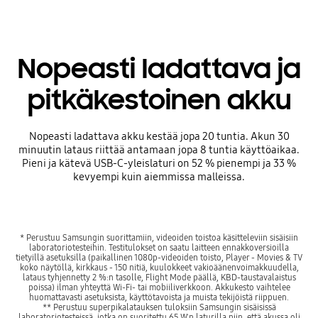
Nopeasti ladattava ja
pitkäkestoinen akku
Nopeasti ladattava akku kestää jopa 20 tuntia. Akun 30
minuutin lataus riittää antamaan jopa 8 tuntia käyttöaikaa.
Pieni ja kätevä USB-C-yleislaturi on 52 % pienempi ja 33 %
kevyempi kuin aiemmissa malleissa.
* Perustuu Samsungin suorittamiin, videoiden toistoa käsitteleviin sisäisiin
laboratoriotesteihin. Testitulokset on saatu laitteen ennakkoversioilla
tietyillä asetuksilla (paikallinen 1080p-videoiden toisto, Player - Movies & TV
koko näytöllä, kirkkaus - 150 nitiä, kuulokkeet vakioäänenvoimakkuudella,
lataus tyhjennetty 2 %:n tasolle, Flight Mode päällä, KBD-taustavalaistus
poissa) ilman yhteyttä Wi-Fi- tai mobiiliverkkoon. Akkukesto vaihtelee
huomattavasti asetuksista, käyttötavoista ja muista tekijöistä riippuen.
** Perustuu superpikalatauksen tuloksiin Samsungin sisäisissä
laboratoriotesteissä, jotka on suoritettu 65 W:n laturilla niin, että akussa oli