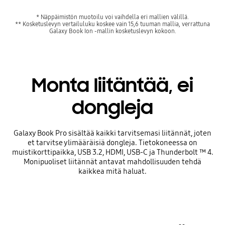
* Näppäimistön muotoilu voi vaihdella eri mallien välillä.
** Kosketuslevyn vertailuluku koskee vain 15,6 tuuman mallia, verrattuna
Galaxy Book Ion -mallin kosketuslevyn kokoon.
Monta liitäntää, ei
dongleja
Galaxy Book Pro sisältää kaikki tarvitsemasi liitännät, joten
et tarvitse ylimääräisiä dongleja. Tietokoneessa on
muistikorttipaikka, USB 3.2, HDMI, USB-C ja Thunderbolt ™ 4.
Monipuoliset liitännät antavat mahdollisuuden tehdä
kaikkea mitä haluat.