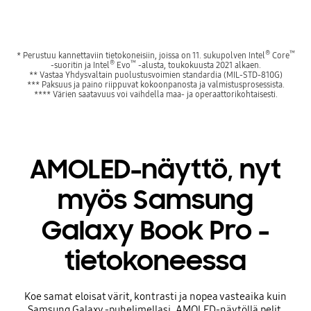
®
™
* Perustuu kannettaviin tietokoneisiin, joissa on 11. sukupolven Intel
Core
®
™
-suoritin ja Intel
Evo
-alusta, toukokuusta 2021 alkaen.
** Vastaa Yhdysvaltain puolustusvoimien standardia (MIL-STD-810G)
*** Paksuus ja paino riippuvat kokoonpanosta ja valmistusprosessista.
**** Värien saatavuus voi vaihdella maa- ja operaattorikohtaisesti.
AMOLED-näyttö, nyt
myös Samsung
Galaxy Book Pro -
tietokoneessa
Koe samat eloisat värit, kontrasti ja nopea vasteaika kuin
Samsung Galaxy -puhelimellasi. AMOLED-näytöllä pelit,