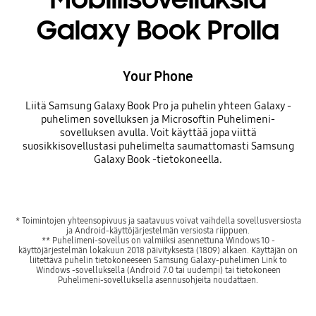
Galaxy Book Prolla
Your Phone
Liitä Samsung Galaxy Book Pro ja puhelin yhteen Galaxy -
puhelimen sovelluksen ja Microsoftin Puhelimeni-
sovelluksen avulla. Voit käyttää jopa viittä
suosikkisovellustasi puhelimelta saumattomasti Samsung
Galaxy Book -tietokoneella.
* Toimintojen yhteensopivuus ja saatavuus voivat vaihdella sovellusversiosta
ja Android-käyttöjärjestelmän versiosta riippuen.
** Puhelimeni-sovellus on valmiiksi asennettuna Windows 10 -
käyttöjärjestelmän lokakuun 2018 päivityksestä (1809) alkaen. Käyttäjän on
liitettävä puhelin tietokoneeseen Samsung Galaxy-puhelimen Link to
Windows -sovelluksella (Android 7.0 tai uudempi) tai tietokoneen
Puhelimeni-sovelluksella asennusohjeita noudattaen.