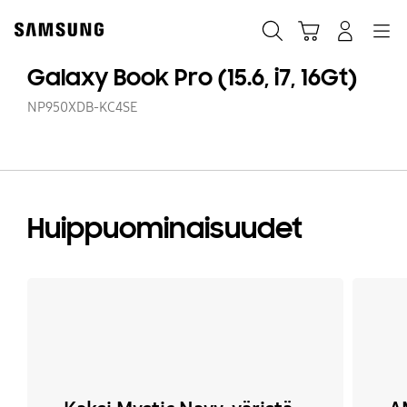
Skip
to
Haku
Ostoskori
Navigation
Kirjaudu sisään
content
Galaxy Book Pro (15.6, i7, 16Gt)
NP950XDB-KC4SE
Huippuominaisuudet