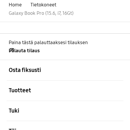
Home
Tietokoneet
Galaxy Book Pro (15.6, i7, 16Gt)
Paina tästä palauttaaksesi tilauksen
Palauta tilaus
Avata
Footer Navigation
Osta fiksusti
Avata
Tuotteet
Avata
Tuki
Avata