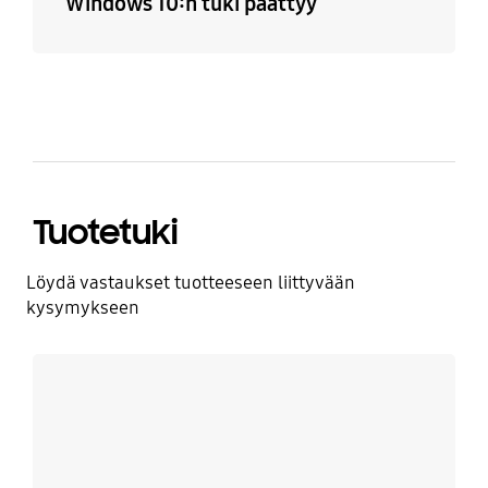
Windows 10:n tuki päättyy
Tuotetuki
Löydä vastaukset tuotteeseen liittyvään
kysymykseen
Lue lisää