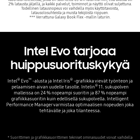
2% latausta jäljellä, ja kaikki palvelut, toiminnot ja näyttö olivat suljettuna.
Todellinen latausnopeus voi vaihdella myös käyttötavoista,
latausolosuhteista ja muista tekijöistä riippuen.
*** Verrattuna Galaxy Book Flex -mallin laturiin.
Intel Evo tarjoaa
huippusuorituskykyä
®
™
®
Intel
Evo
-alusta ja Intel Iris
-grafiikka vievät työnteon ja
®
pelaamisen aivan uudelle tasolle. Intelin
11. sukupolven
malleissa on 24 % nopeampi suoritin ja 87 % nopeampi
grafiikkasuoritin kuin edellisellä sukupolvella. Intelligent
Performance Manager varmistaa optimaalisen nopeuden joka
tehtävälle ja joka tilanteessa.
* Suorittimen ja grafiikkasuorittimen tekniset ominaisuudet voivat vaihdella