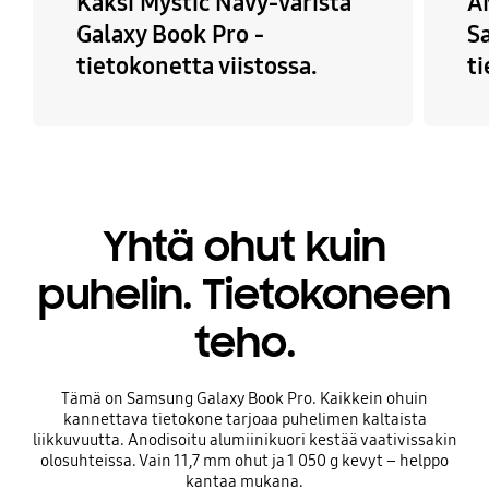
Kaksi Mystic Navy-väristä
A
Galaxy Book Pro -
S
tietokonetta viistossa.
t
Yhtä ohut kuin
puhelin. Tietokoneen
teho.
Tämä on Samsung Galaxy Book Pro. Kaikkein ohuin
kannettava tietokone tarjoaa puhelimen kaltaista
liikkuvuutta. Anodisoitu alumiinikuori kestää vaativissakin
olosuhteissa. Vain 11,7 mm ohut ja 1 050 g kevyt – helppo
kantaa mukana.