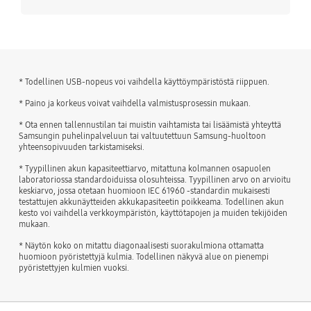
* Todellinen USB-nopeus voi vaihdella käyttöympäristöstä riippuen.
* Paino ja korkeus voivat vaihdella valmistusprosessin mukaan.
* Ota ennen tallennustilan tai muistin vaihtamista tai lisäämistä yhteyttä
Samsungin puhelinpalveluun tai valtuutettuun Samsung-huoltoon
yhteensopivuuden tarkistamiseksi.
* Tyypillinen akun kapasiteettiarvo, mitattuna kolmannen osapuolen
laboratoriossa standardoiduissa olosuhteissa. Tyypillinen arvo on arvioitu
keskiarvo, jossa otetaan huomioon IEC 61960 -standardin mukaisesti
testattujen akkunäytteiden akkukapasiteetin poikkeama. Todellinen akun
kesto voi vaihdella verkkoympäristön, käyttötapojen ja muiden tekijöiden
mukaan.
* Näytön koko on mitattu diagonaalisesti suorakulmiona ottamatta
huomioon pyöristettyjä kulmia. Todellinen näkyvä alue on pienempi
pyöristettyjen kulmien vuoksi.