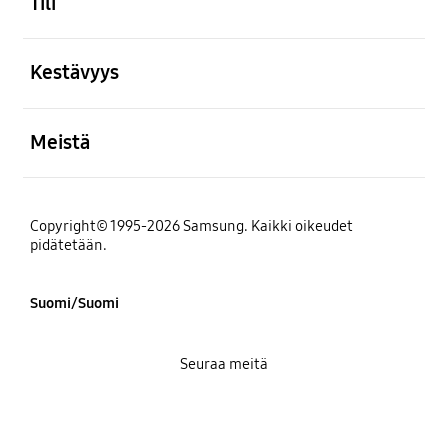
Tili
Avata
Kestävyys
Avata
Meistä
Copyright© 1995-2026 Samsung. Kaikki oikeudet
pidätetään.
Suomi/Suomi
Seuraa meitä