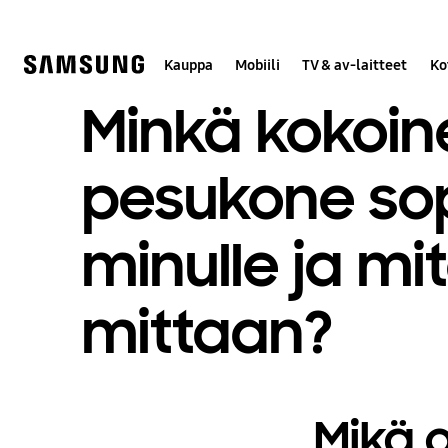
Skip
to
content
Kauppa
Mobiili
TV & av-laitteet
Ko
Minkä kokoin
pesukone sop
minulle ja mi
mittaan?
Mikä 