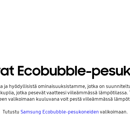
vat Ecobubble-pesu
a ja hyödyllisistä ominaisuuksistamme, jotka on suunnitel
sti kuplia, jotka pesevät vaatteesi viileämmässä lämpötilass
 valikoimaan kuuluvana voit pestä viileämmässä lämpötilas
Tutustu
Samsung Ecobubble-pesukoneiden
valikoimaan.