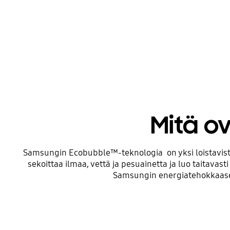
Mitä o
Samsungin Ecobubble™-teknologia on yksi loistavist
sekoittaa ilmaa, vettä ja pesuainetta ja luo taitava
Samsungin energiatehokkaaseen