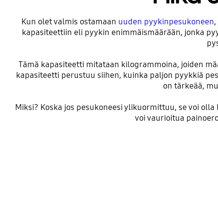
Kun olet valmis ostamaan
uuden pyykinpesukoneen
,
kapasiteettiin eli pyykin enimmäismäärään, jonka py
py
Tämä kapasiteetti mitataan kilogrammoina, joiden määr
kapasiteetti perustuu siihen, kuinka paljon pyykkiä p
on tärkeää, mut
Miksi? Koska jos pesukoneesi ylikuormittuu, se voi oll
voi vaurioitua painoer