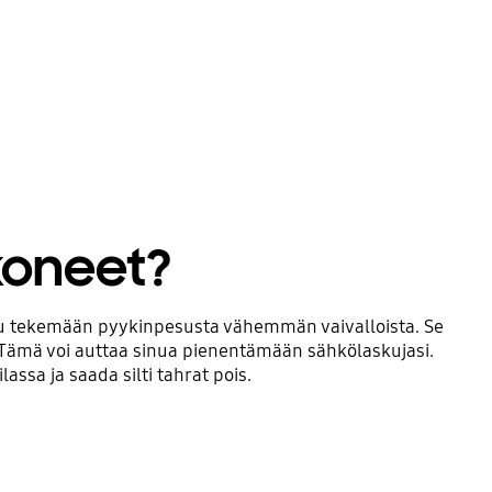
koneet?
tu tekemään pyykinpesusta vähemmän vaivalloista. Se
a. Tämä voi auttaa sinua pienentämään sähkölaskujasi.
sa ja saada silti tahrat pois.