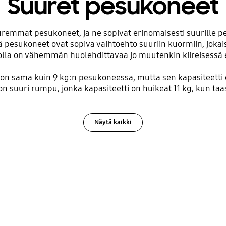
Suuret pesukoneet
uremmat pesukoneet, ja ne sopivat erinomaisesti suurille perh
esukoneet ovat sopiva vaihtoehto suuriin kuormiin, jokaisen
kolla on vähemmän huolehdittavaa jo muutenkin kiireisessä
 sama kuin 9 kg:n pesukoneessa, mutta sen kapasiteetti on 
on suuri rumpu, jonka kapasiteetti on huikeat 11 kg, kun ta
Näytä kaikki