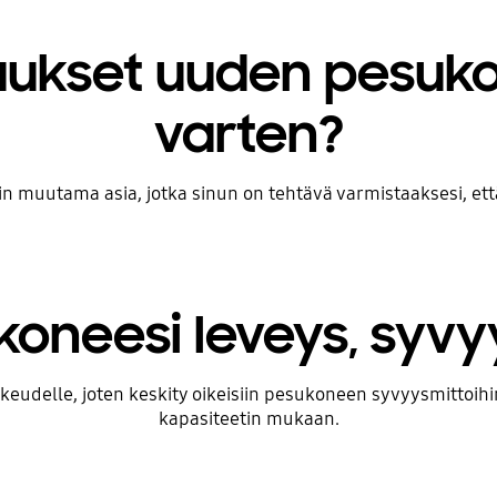
taukset uuden pesuk
varten?
 vain muutama asia, jotka sinun on tehtävä varmistaaksesi, ett
koneesi leveys, syvy
eudelle, joten keskity oikeisiin pesukoneen syvyysmittoihin, 
kapasiteetin mukaan.