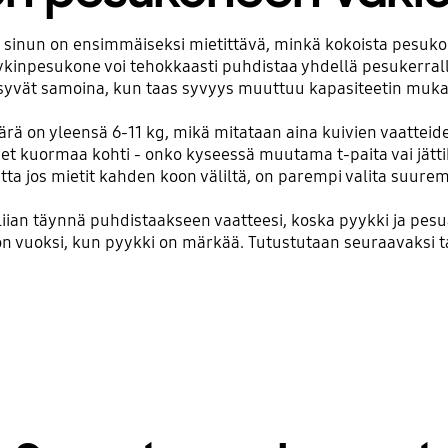
 sinun on ensimmäiseksi mietittävä, minkä kokoista pesuko
ykinpesukone voi tehokkaasti puhdistaa yhdellä pesukerra
syvät samoina, kun taas syvyys muuttuu kapasiteetin muka
ä on yleensä 6-11 kg, mikä mitataan aina kuivien vaatteide
eset kuormaa kohti - onko kyseessä muutama t-paita vai jät
ta jos mietit kahden koon väliltä, on parempi valita suurem
a liian täynnä puhdistaakseen vaatteesi, koska pyykki ja p
on vuoksi, kun pyykki on märkää. Tutustutaan seuraavaksi 