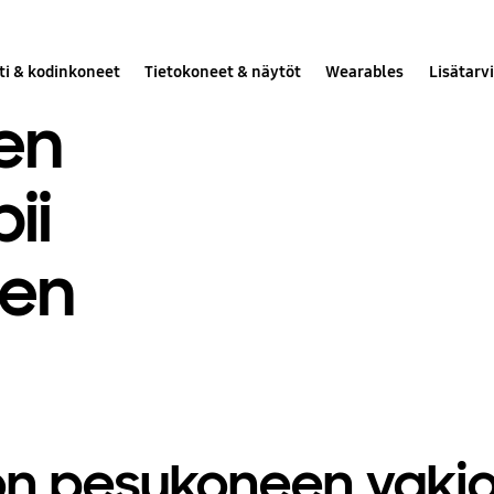
ti & kodinkoneet
Tietokoneet & näytöt
Wearables
Lisätarv
en
ii
ten
on pesukoneen vaki