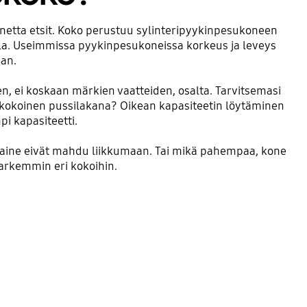
netta etsit. Koko perustuu sylinteripyykinpesukoneen
lla. Useimmissa pyykinpesukoneissa korkeus ja leveys
an.
n, ei koskaan märkien vaatteiden, osalta. Tarvitsemasi
tikokoinen pussilakana? Oikean kapasiteetin löytäminen
pi kapasiteetti.
esuaine eivät mahdu liikkumaan. Tai mikä pahempaa, kone
tarkemmin eri kokoihin.