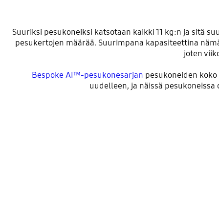
Suuriksi pesukoneiksi katsotaan kaikki 11 kg:n ja sitä su
pesukertojen määrää. Suurimpana kapasiteettina nämä p
joten vii
Bespoke AI™-pesukonesarjan
pesukoneiden koko on
uudelleen, ja näissä pesukoneissa 