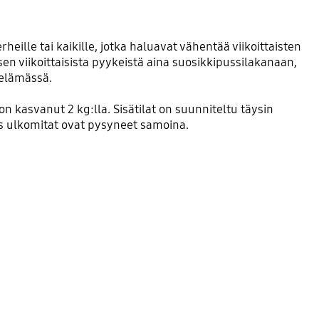
eille tai kaikille, jotka haluavat vähentää viikoittaisten
 viikoittaisista pyykeistä aina suosikkipussilakanaan,
 elämässä.
kasvanut 2 kg:lla. Sisätilat on suunniteltu täysin
as ulkomitat ovat pysyneet samoina.