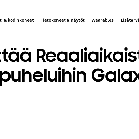
ti & kodinkoneet
Tietokoneet & näytöt
Wearables
Lisätarv
tää Reaaliaikais
puheluihin Galax