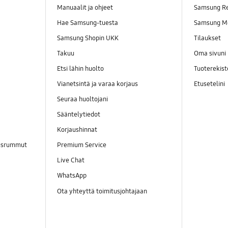
Manuaalit ja ohjeet
Samsung R
Hae Samsung-tuesta
Samsung M
Samsung Shopin UKK
Tilaukset
Takuu
Oma sivuni
Etsi lähin huolto
Tuoterekist
Vianetsintä ja varaa korjaus
Etusetelini
Seuraa huoltojani
Sääntelytiedot
Korjaushinnat
ausrummut
Premium Service
Live Chat
WhatsApp
Ota yhteyttä toimitusjohtajaan