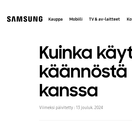
Skip
to
content
Kauppa
Mobiili
TV & av-laitteet
Ko
Kuinka käyt
käännöstä 
kanssa
Viimeksi päivitetty :
13 jouluk. 2024