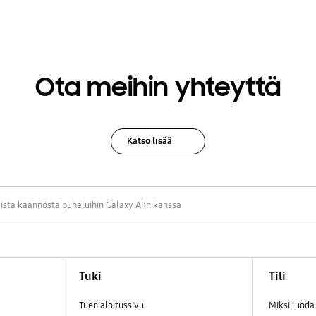
Ota meihin yhteyttä
Katso lisää
ista käännöstä puheluihin Galaxy AI:n kanssa
Tuki
Tili
Tuen aloitussivu
Miksi luod