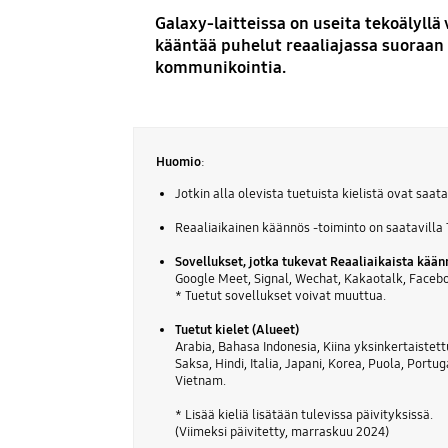
Galaxy-laitteissa on useita tekoälyll
kääntää puhelut reaaliajassa suoraan 
kommunikointia.
Huomio
:
Jotkin alla olevista tuetuista kielistä ovat saata
Reaaliaikainen käännös -toiminto on saatavilla 
Sovellukset, jotka tukevat Reaaliaikaista kään
Google Meet, Signal, Wechat, Kakaotalk, Faceb
* Tuetut sovellukset voivat muuttua.
Tuetut kielet (Alueet)
Arabia, Bahasa Indonesia, Kiina yksinkertaistettu
Saksa, Hindi, Italia, Japani, Korea, Puola, Portug
Vietnam.
* Lisää kieliä lisätään tulevissa päivityksissä.
(Viimeksi päivitetty, marraskuu 2024)