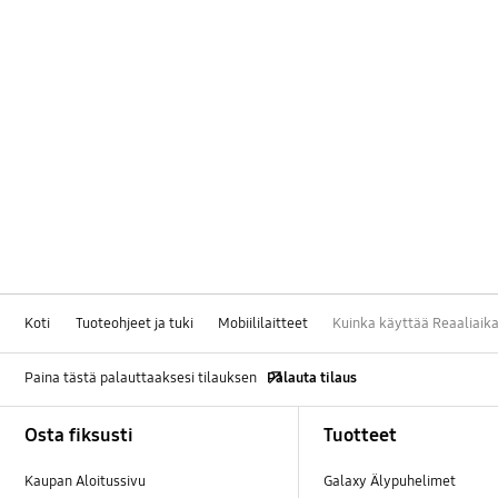
Koti
Tuoteohjeet ja tuki
Mobiililaitteet
Kuinka käyttää Reaaliaika
Paina tästä palauttaaksesi tilauksen
Palauta tilaus
Footer Navigation
Osta fiksusti
Tuotteet
Kaupan Aloitussivu
Galaxy Älypuhelimet