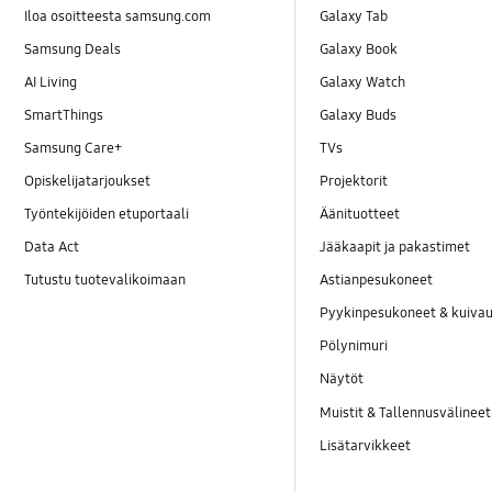
Iloa osoitteesta samsung.com
Galaxy Tab
Samsung Deals
Galaxy Book
AI Living
Galaxy Watch
SmartThings
Galaxy Buds
Samsung Care+
TVs
Opiskelijatarjoukset
Projektorit
Työntekijöiden etuportaali
Äänituotteet
Data Act
Jääkaapit ja pakastimet
Tutustu tuotevalikoimaan
Astianpesukoneet
Pyykinpesukoneet & kuiv
Pölynimuri
Näytöt
Muistit & Tallennusvälineet
Lisätarvikkeet