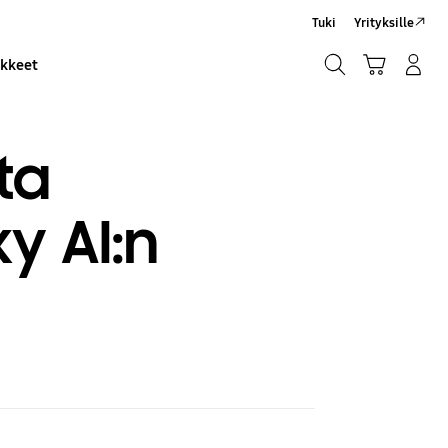
Tuki
Yrityksille
Haku
Ostoskori
Kirjaudu sisään/Rekisteröidy
ikkeet
Haku
ta
y AI:n