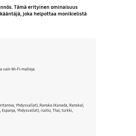
äännös. Tämä erityinen ominaisuus
kääntäjä, joka helpottaa monikielistä
a vain Wi-Fi-malleja.
-Britannia, Yhdysvallat), Ranska (Kanada, Ranska),
 Espanja, Yhdysvallat), ruotsi, Thai, turkki,