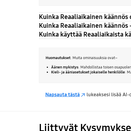
Kuinka Reaaliaikainen käännös 
Kuinka Reaaliaikainen käännös 
Kuinka käyttää Reaaliaikaista k
Huomautukset
: Muita ominaisuuksia ovat–
Äänen mykistys
: Mahdollistaa toisen osapuole
Kieli- ja ääniasetukset jokaiselle henkilölle
: M
Napsauta tästä
lukeaksesi lisää AI-
Liittyvät Kysymykse