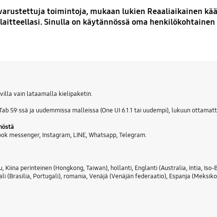
ä varustettuja toimintoja, mukaan lukien Reaaliaikainen k
laitteellasi. Sinulla on käytännössä oma henkilökohtainen 
villa vain lataamalla kielipaketin.
Tab S9:ssä ja uudemmissa malleissa (One UI 6.1.1 tai uudempi), lukuun ottamatt
nöstä
ook messenger, Instagram, LINE, Whatsapp, Telegram.
, Kiina perinteinen (Hongkong, Taiwan), hollanti, Englanti (Australia, Intia, Iso
ali (Brasilia, Portugali), romania, Venäjä (Venäjän federaatio), Espanja (Meksiko,