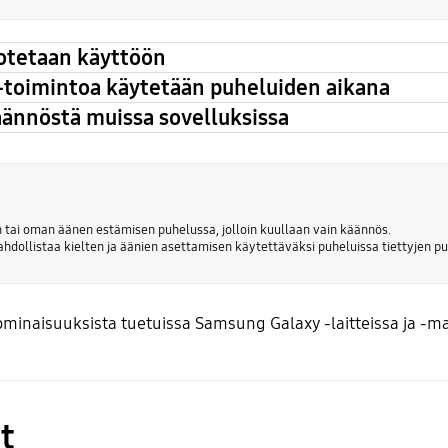
otetaan käyttöön
-toimintoa käytetään puheluiden aikana
äännöstä muissa sovelluksissa
n tai oman äänen estämisen puhelussa, jolloin kuullaan vain käännös.
ahdollistaa kielten ja äänien asettamisen käytettäväksi puheluissa tiettyjen p
ominaisuuksista tuetuissa Samsung Galaxy -laitteissa ja -ma
t