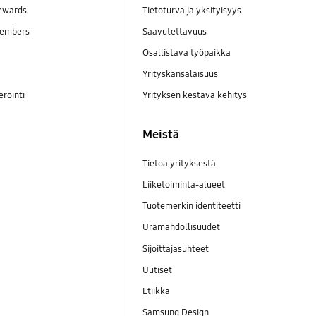
ewards
Tietoturva ja yksityisyys
embers
Saavutettavuus
Osallistava työpaikka
Yrityskansalaisuus
eröinti
Yrityksen kestävä kehitys
Meistä
Tietoa yrityksestä
Liiketoiminta-alueet
Tuotemerkin identiteetti
Uramahdollisuudet
Sijoittajasuhteet
Uutiset
Etiikka
Samsung Design