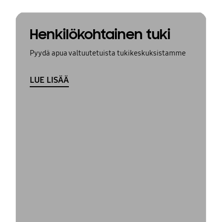
Henkilökohtainen tuki
Pyydä apua valtuutetuista tukikeskuksistamme
LUE LISÄÄ