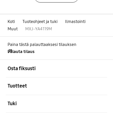
Koti
Tuoteohjeet ja tuki
Ilmastointi
Muut
MXJ-YA4119M
Paina tästä palauttaaksesi tilauksen
Palauta tilaus
Avata
Footer Navigation
Osta fiksusti
Avata
Tuotteet
Avata
Tuki
Avata