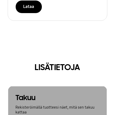
Lataa
LISÄTIETOJA
Takuu
Rekisteröimällä tuotteesi näet, mitä sen takuu
kattaa