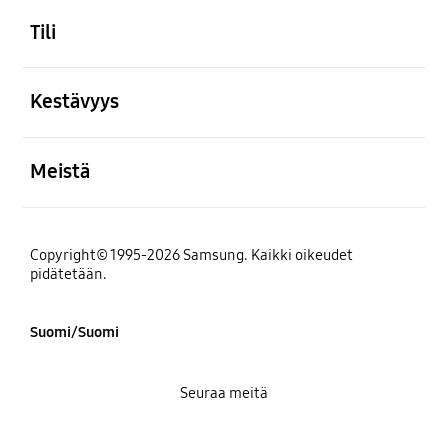
Tili
Avata
Kestävyys
Avata
Meistä
Copyright© 1995-2026 Samsung. Kaikki oikeudet
pidätetään.
Suomi/Suomi
Seuraa meitä