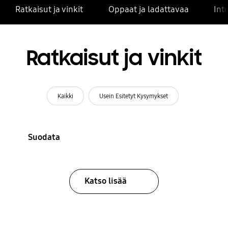
Ratkaisut ja vinkit
Oppaat ja ladattavaa
Int
Ratkaisut ja vinkit
Kaikki
Usein Esitetyt Kysymykset
Suodata
Katso lisää