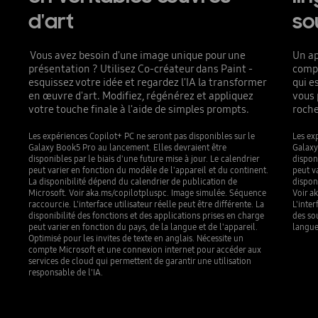
d'art
so
Vous avez besoin d'une image unique pour une
Un ap
présentation ? Utilisez Co-créateur dans Paint -
compl
esquissez votre idée et regardez l'IA la transformer
qui e
en œuvre d'art. Modifiez, régénérez et appliquez
vous 
votre touche finale à l'aide de simples prompts.
roche
Les expériences Copilot+ PC ne seront pas disponibles sur le
Les ex
Galaxy Book5 Pro au lancement. Elles devraient être
Galaxy
disponibles par le biais d'une future mise à jour. Le calendrier
disponi
peut varier en fonction du modèle de l'appareil et du continent.
peut va
La disponibilité dépend du calendrier de publication de
dispon
Microsoft. Voir aka.ms/copilotpluspc. Image simulée. Séquence
Voir a
raccourcie. L'interface utilisateur réelle peut être différente. La
L'inter
disponibilité des fonctions et des applications prises en charge
des sou
peut varier en fonction du pays, de la langue et de l'appareil.
langue
Optimisé pour les invites de texte en anglais. Nécessite un
compte Microsoft et une connexion internet pour accéder aux
services de cloud qui permettent de garantir une utilisation
responsable de l'IA.