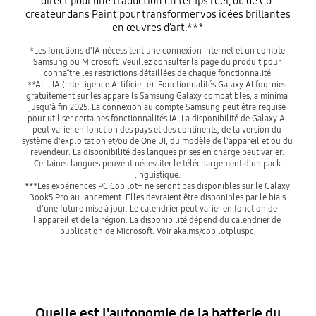
direct pour une traduction en temps réel, ou de Co-
createur dans Paint pour transformer vos idées brillantes
en œuvres d’art.***
*Les fonctions d'IA nécessitent une connexion Internet et un compte 
Samsung ou Microsoft. Veuillez consulter la page du produit pour 
connaître les restrictions détaillées de chaque fonctionnalité.

**AI = IA (Intelligence Artificielle). Fonctionnalités Galaxy AI fournies 
gratuitement sur les appareils Samsung Galaxy compatibles, a minima 
jusqu'à fin 2025. La connexion au compte Samsung peut être requise 
pour utiliser certaines fonctionnalités IA. La disponibilité de Galaxy AI 
peut varier en fonction des pays et des continents, de la version du 
système d'exploitation et/ou de One UI, du modèle de l'appareil et ou du 
revendeur. La disponibilité des langues prises en charge peut varier. 
Certaines langues peuvent nécessiter le téléchargement d'un pack 
linguistique. 

***Les expériences PC Copilot+ ne seront pas disponibles sur le Galaxy 
Book5 Pro au lancement. Elles devraient être disponibles par le biais 
d'une future mise à jour. Le calendrier peut varier en fonction de 
l'appareil et de la région. La disponibilité dépend du calendrier de 
publication de Microsoft. Voir aka.ms/copilotpluspc.
Quelle est l'autonomie de la batterie du