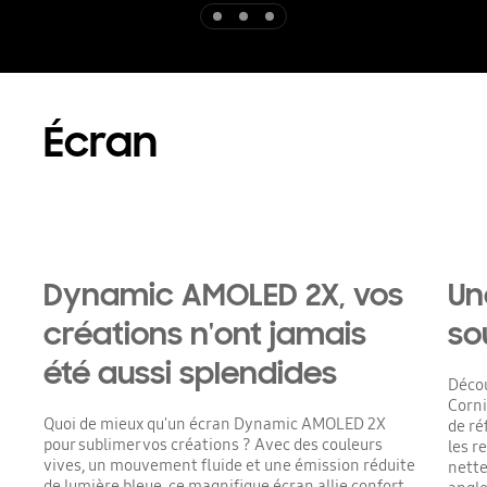
Indicator 1
Indicator 2
Indicator 3
Écran
Dynamic AMOLED 2X, vos
Un
créations n'ont jamais
so
été aussi splendides
Décou
Corni
Quoi de mieux qu'un écran Dynamic AMOLED 2X
de ré
pour sublimer vos créations ? Avec des couleurs
les r
vives, un mouvement fluide et une émission réduite
nette
de lumière bleue, ce magnifique écran allie confort