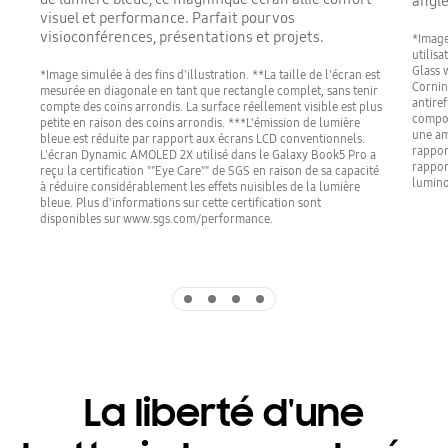
angle
visuel et performance. Parfait pour vos
visioconférences, présentations et projets.
*Image 
utilis
Glass 
*Image simulée à des fins d'illustration. **La taille de l'écran est
Cornin
mesurée en diagonale en tant que rectangle complet, sans tenir
antiref
compte des coins arrondis. La surface réellement visible est plus
compos
petite en raison des coins arrondis. ***L'émission de lumière
une am
bleue est réduite par rapport aux écrans LCD conventionnels.
rappor
L'écran Dynamic AMOLED 2X utilisé dans le Galaxy Book5 Pro a
rappor
reçu la certification ""Eye Care"" de SGS en raison de sa capacité
lumino
à réduire considérablement les effets nuisibles de la lumière
bleue. Plus d'informations sur cette certification sont
disponibles sur www.sgs.com/performance.
Indicator 1
Indicator 2
Indicator 3
Indicator 4
La liberté d'une