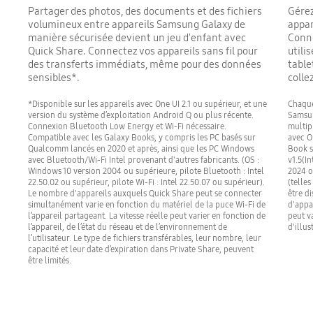
Partager des photos, des documents et des fichiers
Gérez
volumineux entre appareils Samsung Galaxy de
appar
manière sécurisée devient un jeu d'enfant avec
Conn
Quick Share. Connectez vos appareils sans fil pour
utili
des transferts immédiats, même pour des données
table
sensibles*.
colle
*Disponible sur les appareils avec One UI 2.1 ou supérieur, et une
Chaque
version du système d’exploitation Android Q ou plus récente.
Samsun
Connexion Bluetooth Low Energy et Wi-Fi nécessaire.
multip
Compatible avec les Galaxy Books, y compris les PC basés sur
avec On
Qualcomm lancés en 2020 et après, ainsi que les PC Windows
Book s
avec Bluetooth/Wi-Fi Intel provenant d'autres fabricants. (OS :
v1.5(I
Windows 10 version 2004 ou supérieure, pilote Bluetooth : Intel
2024 o
22.50.02 ou supérieur, pilote Wi-Fi : Intel 22.50.07 ou supérieur).
(telle
Le nombre d'appareils auxquels Quick Share peut se connecter
être di
simultanément varie en fonction du matériel de la puce Wi-Fi de
d'appar
l’appareil partageant. La vitesse réelle peut varier en fonction de
peut va
l’appareil, de l’état du réseau et de l’environnement de
d'illus
l’utilisateur. Le type de fichiers transférables, leur nombre, leur
capacité et leur date d’expiration dans Private Share, peuvent
être limités.