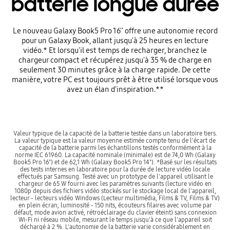
batterie longue durée
Le nouveau Galaxy Book5 Pro 16'' offre une autonomie record
pour un Galaxy Book, allant jusqu'à 25 heures en lecture
vidéo.* Et lorsqu'il est temps de recharger, branchez le
chargeur compact et récupérez jusqu'à 35 % de charge en
seulement 30 minutes grâce à la charge rapide. De cette
manière, votre PC est toujours prêt à être utilisé lorsque vous
avez un élan d'inspiration.**
Valeur typique de la capacité de la batterie testée dans un laboratoire tiers.
La valeur typique est la valeur moyenne estimée compte tenu de l'écart de
capacité de la batterie parmi les échantillons testés conformément à la
norme IEC 61960. La capacité nominale (minimale) est de 74,0 Wh (Galaxy
Book5 Pro 16") et de 62,1 Wh (Galaxy Book5 Pro 14"). *Basé sur les résultats
des tests internes en laboratoire pour la durée de lecture vidéo locale
effectués par Samsung. Testé avec un prototype de l'appareil utilisant le
chargeur de 65 W fourni avec les paramètres suivants (lecture vidéo en
1080p depuis des fichiers vidéo stockés sur le stockage local de l'appareil,
lecteur - lecteurs vidéo Windows (Lecteur multimédia, Films & TV, Films & TV)
en plein écran, luminosité - 150 nits, écouteurs filaires avec volume par
défaut, mode avion activé, rétroéclairage du clavier éteint) sans connexion
Wi-Fi ni réseau mobile, mesurant le temps jusqu'à ce que l'appareil soit
déchargé à 2 %. L'autonomie de la batterie varie considérablement en