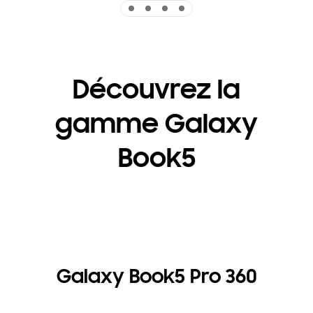
Indicator 1
Indicator 2
Indicator 3
Indicator 4
Découvrez la
gamme Galaxy
Book5
Galaxy Book5 Pro 360