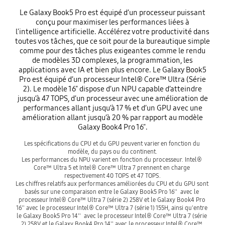
Le Galaxy Book5 Pro est équipé d’un processeur puissant
conçu pour maximiser les performances liées à
l'intelligence artificielle. Accélérez votre productivité dans
toutes vos tâches, que ce soit pour de la bureautique simple
comme pour des tâches plus exigeantes comme le rendu
de modèles 3D complexes, la programmation, les
applications avec IA et bien plus encore. Le Galaxy Book5
Pro est équipé d’un processeur Intel® Core™ Ultra (Série
2). Le modèle 16" dispose d’un NPU capable d’atteindre
jusqu’à 47 TOPS, d’un processeur avec une amélioration de
performances allant jusqu’à 17 % et d’un GPU avec une
amélioration allant jusqu’à 20 % par rapport au modèle
Galaxy Book4 Pro 16".
Les spécifications du CPU et du GPU peuvent varier en fonction du 
modèle, du pays ou du continent.

Les performances du NPU varient en fonction du processeur. Intel® 
Core™ Ultra 5 et Intel® Core™ Ultra 7 prennent en charge 
respectivement 40 TOPS et 47 TOPS.

Les chiffres relatifs aux performances améliorées du CPU et du GPU sont 
basés sur une comparaison entre le Galaxy Book5 Pro 16''  avec le 
processeur Intel® Core™ Ultra 7 (série 2) 258V et le Galaxy Book4 Pro 
16'' avec le processeur Intel® Core™ Ultra 7 (série 1) 155H, ainsi qu'entre 
le Galaxy Book5 Pro 14''  avec le processeur Intel® Core™ Ultra 7 (série 
2) 258V et le Galaxy Book4 Pro 14'' avec le processeur Intel® Core™ 