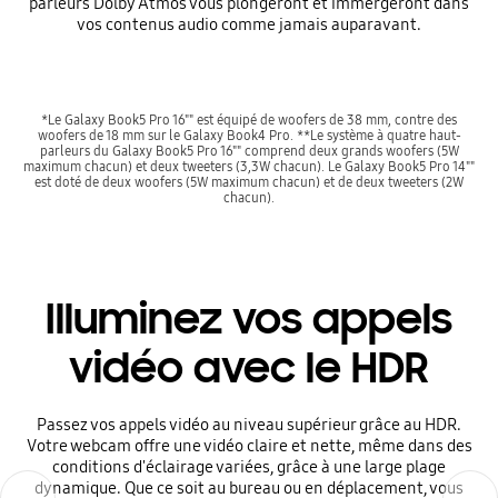
parleurs Dolby Atmos vous plongeront et immergeront dans
vos contenus audio comme jamais auparavant.
*Le Galaxy Book5 Pro 16"" est équipé de woofers de 38 mm, contre des
woofers de 18 mm sur le Galaxy Book4 Pro. **Le système à quatre haut-
parleurs du Galaxy Book5 Pro 16"" comprend deux grands woofers (5W
maximum chacun) et deux tweeters (3,3W chacun). Le Galaxy Book5 Pro 14""
est doté de deux woofers (5W maximum chacun) et de deux tweeters (2W
chacun).
Illuminez vos appels
vidéo avec le HDR
Passez vos appels vidéo au niveau supérieur grâce au HDR.
Votre webcam offre une vidéo claire et nette, même dans des
conditions d'éclairage variées, grâce à une large plage
dynamique. Que ce soit au bureau ou en déplacement, vous
Previous
Next