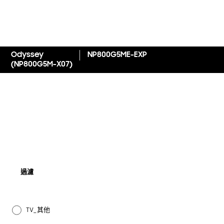
Odyssey
NP800G5ME-EXP
(NP800G5M-X07)
過濾
TV_其他