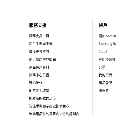
服務支援
帳戶
服務支援主頁
關於 Sams
用戶手冊與下載
Samsung R
尋找更多資訊
ClubS
網上商店常見問題
登記換領推
產品保用資料
訂單
服務中心位置
我的頁面
預約維修
產品登記
即時網上取票
優惠券
追蹤我的維修訂單
智能手機顯示屏更換價目表
流動產品特約零售商 / 特約經銷商