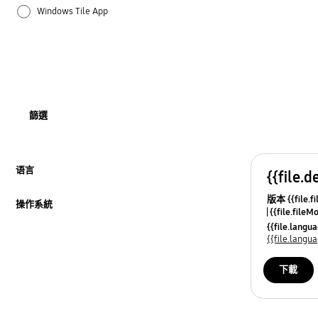
Windows Tile App
怎樣使用
操作系統
硬件
篩選
軟件
錯誤訊息
语言
{{file.d
按此展開
版本 {{file.fi
驅動程式
操作系統
{{file.fileM
按此展開
{{file.lang
{{file.lang
下載