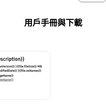
用戶手冊與下載
escription}}
leVersion}}
{{file.fileSize}} MB
odifiedDate}}
{{file.osNames}}
uageName}}
uageName}}