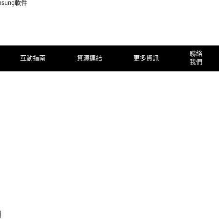
sung軟件
聯絡
互動指南
資源連結
更多資訊
我們