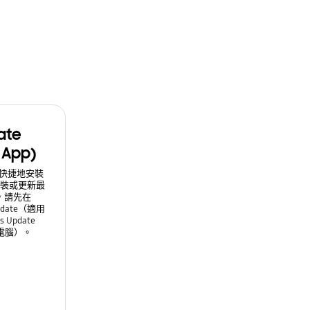
ate
 App)
簡單快捷地安裝
裝或更新最
，請先在
Update（適用
s Update
電腦）。