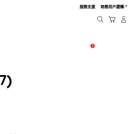
服務支援
商務用戶選購
Cart
搜尋
登入/註冊
搜尋
2
新聞與通知 :
提示
7)