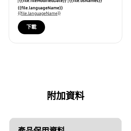
{{file.fileModifiedDate}}
{{file.osNames}}
{{file.languageName}}
{{file.languageName}}
下載
附加資料
產品保用資料